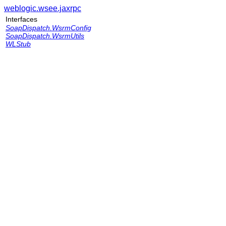
weblogic.wsee.jaxrpc
Interfaces
SoapDispatch.WsrmConfig
SoapDispatch.WsrmUtils
WLStub