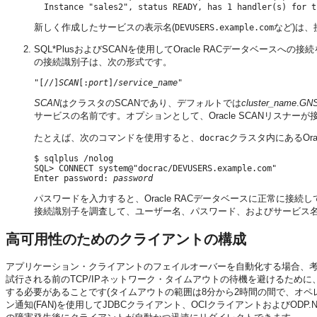
新しく作成したサービスの表示名(
など)は
DEVUSERS.example.com
SQL*PlusおよびSCANを使用してOracle RACデータベースへの接
の接続識別子は、次の形式です。
"[//]
SCAN
[:
port
]/
service_name
SCAN
はクラスタのSCANであり、デフォルトでは
cluster_name
.
GNS
サービスの名前です。オプションとして、Oracle SCANリスナー
たとえば、次のコマンドを使用すると、
クラスタ内にあるOra
docrac
$ sqlplus /nolog

SQL> CONNECT system@"docrac/DEVUSERS.example.com"

Enter password: 
password
パスワードを入力すると、Oracle RACデータベースに正常に
接続識別子を調査して、ユーザー名、パスワード、およびサービス名が
高可用性のためのクライアントの構成
アプリケーション・クライアントのフェイルオーバーを自動化する場合、考
試行される前のTCP/IPネットワーク・タイムアウトの待機を避けるため
する必要があることです(タイムアウトの範囲は8分から2時間の間で、オペレー
ン通知(FAN)を使用してJDBCクライアント、OCIクライアントおよびO