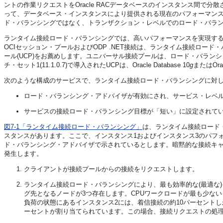
ントの作業リクエストをOracle RACデータベースのインスタンス間で
って、データベース・インスタンスにより提供される現在のパフォーマン
ド・バランシングではなく、トランザクション・レベルでのロード・バラ
ランタイム接続ロード・バランシングでは、高いパフォーマンスを実現す
OCIセッション・プールおよびODP .NET接続は、ランタイム接続ロー
ール(UCP)をお薦めします。ユニバーサル接続プールは、ロード・バランシング・
チ・セット1(11.1.0.7)で導入されたUCPは、Oracle Database 10
g
またはOracl
次のような構成のサービスで、ランタイム接続ロード・バランシングに対
ロード・バランシング・アドバイザが有効にされ、サービス・レベ
サービスの接続ロード・バランシング目標が「短い」に設定されて
図7-1「ランタイム接続ロード・バランシング」
は、ランタイム接続ロード・
スタンスがあります。ここで、インスタンス1およびインスタンス3のパフ
ド・バランシング・アドバイザで示されているとします。暗黙的な接続キ
発生します。
クライアントが接続プールからの接続をリクエストします。
ランタイム接続ロード・バランシングにより、最も効率的な(最適な
グ先となるノードが3つ存在します。CPUワークロードが最も少な
負荷の状態にあるインスタンス2には、着信接続の約10パーセント
ーセントが割り当てられています。この場合、接続リクエストの処理