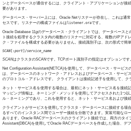
ンとデータベースが通信するには、クライアント・アプリケーションが接続
要があります。
データベース・サーバー上には、Oracle Netリスナーが存在し、これ
セスです。リスナーの構成ファイルは
です。
listener.ora
Oracle Database 11
g
のデータベース・クライアントでは、データベースとの
ト接続を処理するクラスタ内の複数のリスナーに対応する、複数のIPアド
ク・ファイルを構成する必要がありません。接続識別子は、次の形式で簡
SCAN
[:
port
]/
service_name
SCAN
はクラスタのSCANです。TCPポート識別子の指定はオプションです
Net Configuration Assistant(NETCA)を使用して、データベース・サ
は、データベースのネットワーク・アドレスおよびデータベース・サービ
のプロトコル・アドレスです。
クライアントは接続記述子を使用して、ク
ネット・サービス名を使用する場合は、最初にネット・サービス名を接続
マッピング情報は、ネーミング・メソッドを使用してアクセスされた1つ以
ル・ネーミングであり、これを使用すると、ネット・サービス名および接
クライアントがサービスを使用してクラスタ・データベースに接続する場合に、
るすべてのインスタンス間でユーザー接続を分散できます。実装可能なロー
あります。Oracle RACデータベースのクライアント接続では、両方のタイプの接続ロ
Assistant(DBCA)を使用してOracle RACデータベースを作成