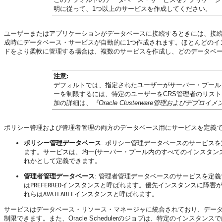
明に従って、1つ以上のサービスを作成してください。
ユーザーまたはアプリケーションがデータベースに接続するときには、接続用のサ
成時にデータベース・サービスが自動的に1つ作成されます。ほとんどのイ
ドをより柔軟に管理する場合は、複数のサービスを作成し、どのデータベ
注意:
デフォルトでは、指定されたユーザーがサーバー・プール
ーを制限するには、特定のユーザーをCRS管理者のリスト
加の詳細は、
『Oracle Clusterware管理およびデプロ
ポリシー管理および管理者管理の両方のデータベース用にサービスを定義
ポリシー管理データベース
: ポリシー管理データベースのサービス
ます。サービスは、均一(サーバー・プール内のすべてのインスタンス
れかとして定義できます。
管理者管理データベース
:
管理者管理データベースのサービスを定義
は
インスタンスと呼ばれます。
優先インスタンスに障害
PREFERRED
れらは
インスタンスと呼ばれます。
AVAILABLE
サービスはデータベース・リソース・マネージャに統合されており、デー
制限できます。また、Oracle Schedulerのジョブは、特定のインスタ