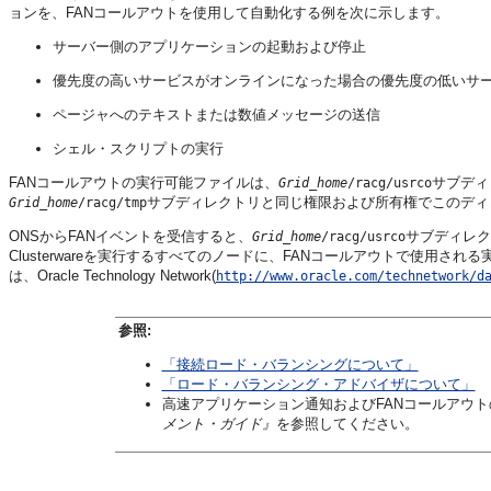
ョンを、FANコールアウトを使用して自動化する例を次に示します。
サーバー側のアプリケーションの起動および停止
優先度の高いサービスがオンラインになった場合の優先度の低いサ
ページャへのテキストまたは数値メッセージの送信
シェル・スクリプトの実行
FANコールアウトの実行可能ファイルは、
サブディ
Grid_home
/racg/usrco
サブディレクトリと同じ権限および所有権でこのディ
Grid_home
/
racg/tmp
ONSからFANイベントを受信すると、
サブディレク
Grid_home
/racg/usrco
Clusterwareを実行するすべてのノードに、FANコールアウトで使用
は、Oracle Technology Network(
http://www.oracle.com/technetwork/d
参照:
「接続ロード・バランシングについて」
「ロード・バランシング・アドバイザについて」
高速アプリケーション通知およびFANコールアウ
メント・ガイド』
を参照してください。