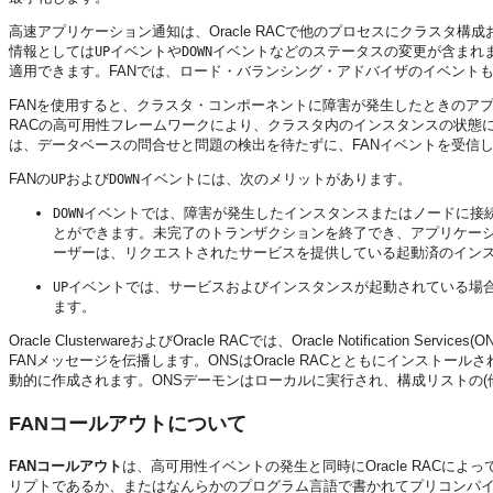
高速アプリケーション通知は、Oracle RACで他のプロセスにクラスタ
情報としては
イベントや
イベントなどのステータスの変更が含まれま
UP
DOWN
適用できます。FANでは、ロード・バランシング・アドバイザのイベント
FANを使用すると、クラスタ・コンポーネントに障害が発生したときのアプ
RACの高可用性フレームワークにより、クラスタ内のインスタンスの状態
は、データベースの問合せと問題の検出を待たずに、FANイベントを受信
FANの
および
イベントには、次のメリットがあります。
UP
DOWN
イベントでは、障害が発生したインスタンスまたはノードに接
DOWN
とができます。未完了のトランザクションを終了でき、アプリケー
ーザーは、リクエストされたサービスを提供している起動済のイン
イベントでは、サービスおよびインスタンスが起動されている場
UP
ます。
Oracle ClusterwareおよびOracle RACでは、Oracle Notificat
FANメッセージを伝播します。ONSはOracle RACとともにインストールされ
動的に作成されます。ONSデーモンはローカルに実行され、構成リストの(
FANコールアウトについて
FANコールアウト
は、高可用性イベントの発生と同時にOracle RAC
リプトであるか、またはなんらかのプログラム言語で書かれてプリコンパ