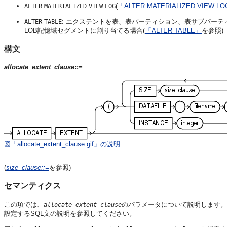
(
「ALTER MATERIALIZED VIEW L
ALTER
MATERIALIZED
VIEW
LOG
: エクステントを表、表パーティション、表サブパー
ALTER
TABLE
LOB記憶域セグメントに割り当てる場合(
「ALTER TABLE」
を参照)
構文
allocate_extent_clause
::=
図「allocate_extent_clause.gif」の説明
(
size_clause
::=
を参照)
セマンティクス
この項では、
のパラメータについて説明します。
allocate_extent_clause
設定するSQL文の説明を参照してください。