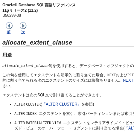
Oracle® Database SQL言語リファレンス
11
g
リリース2 (11.2)
B56299-08
前
次
allocate_extent_clause
用途
句を使用すると、データベース・オブジェクトの
allocate_extent_clause
この句を使用してエクステントを明示的に割り当てた場合、
および
NEXT
PCT
的に割り当てられる次のエクステントのサイズには影響ありません。
NEXT
さい。
エクステントは次のSQL文で割り当てることができます。
(
「ALTER CLUSTER」
を参照)
ALTER
CLUSTER
: エクステントを索引、索引パーティションまたは索引
ALTER
INDEX
: エクステントをマテリアライズド・ビ
ALTER
MATERIALIZED
VIEW
ズド・ビューのオーバーフロー・セグメントに割り当てる場合(
「AL