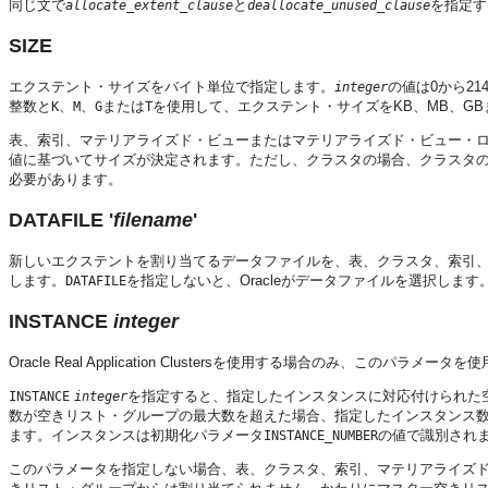
同じ文で
と
を指定す
allocate_extent_clause
deallocate_unused_clause
SIZE
エクステント・サイズをバイト単位で指定します。
の値は0から2
integer
整数と
、
、
または
を使用して、エクステント・サイズをKB、MB、GB
K
M
G
T
表、索引、マテリアライズド・ビューまたはマテリアライズド・ビュー・
値に基づいてサイズが決定されます。ただし、クラスタの場合、クラスタ
必要があります。
DATAFILE '
filename
'
新しいエクステントを割り当てるデータファイルを、表、クラスタ、索引、
します。
を指定しないと、Oracleがデータファイルを選択します
DATAFILE
INSTANCE
integer
Oracle Real Application Clustersを使用する場合のみ、このパラメータ
を指定すると、指定したインスタンスに対応付けられた
INSTANCE
integer
数が空きリスト・グループの最大数を超えた場合、指定したインスタンス数
ます。インスタンスは初期化パラメータ
の値で識別され
INSTANCE_NUMBER
このパラメータを指定しない場合、表、クラスタ、索引、マテリアライズ