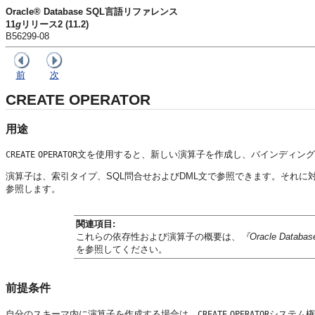
Oracle® Database SQL言語リファレンス
11
g
リリース2 (11.2)
B56299-08
前
次
CREATE OPERATOR
用途
文を使用すると、新しい演算子を作成し、バインディング
CREATE
OPERATOR
演算子は、索引タイプ、SQL問合せおよびDML文で参照できます。それ
参照します。
関連項目:
これらの依存性および演算子の概要は、
『Oracle Da
を参照してください。
前提条件
自分のスキーマ内に演算子を作成する場合は、
システム権
CREATE
OPERATOR