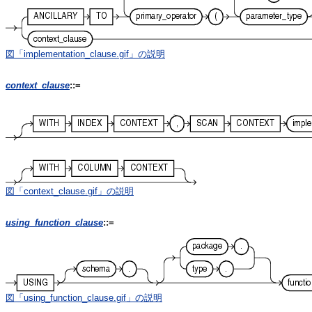
図「implementation_clause.gif」の説明
context_clause
::=
図「context_clause.gif」の説明
using_function_clause
::=
図「using_function_clause.gif」の説明