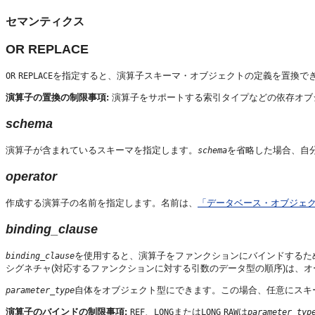
セマンティクス
OR REPLACE
を指定すると、演算子スキーマ・オブジェクトの定義を置換で
OR
REPLACE
演算子の置換の制限事項:
演算子をサポートする索引タイプなどの依存オブ
schema
演算子が含まれているスキーマを指定します。
を省略した場合、自
schema
operator
作成する演算子の名前を指定します。名前は、
「データベース・オブジェ
binding_clause
を使用すると、演算子をファンクションにバインドするため
binding_clause
シグネチャ(対応するファンクションに対する引数のデータ型の順序)は、
自体をオブジェクト型にできます。この場合、任意にスキ
parameter_type
演算子のバインドの制限事項:
、
または
は
REF
LONG
LONG
RAW
parameter_typ