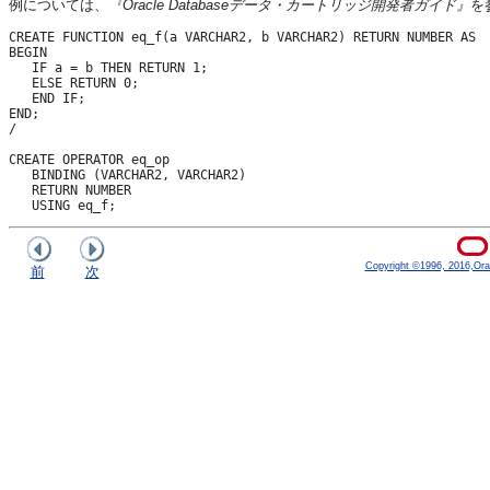
例については、
『Oracle Databaseデータ・カートリッジ開発者ガイド』
を
CREATE FUNCTION eq_f(a VARCHAR2, b VARCHAR2) RETURN NUMBER AS

BEGIN

   IF a = b THEN RETURN 1;

   ELSE RETURN 0;

   END IF;

END;

/

CREATE OPERATOR eq_op

   BINDING (VARCHAR2, VARCHAR2) 

   RETURN NUMBER 

Copyright ©1996, 2016,Oracle
前
次