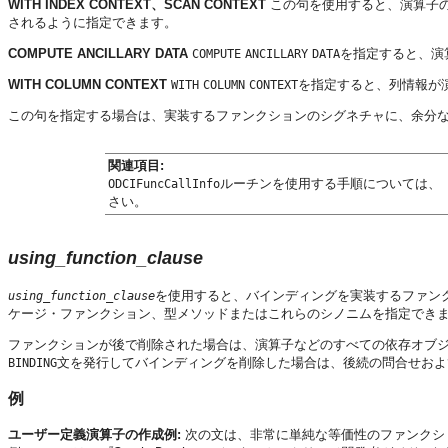
WITH INDEX CONTEXT、SCAN CONTEXT
この句を使用すると、演算子
されるように指定できます。
COMPUTE ANCILLARY DATA
を指定すると、演
COMPUTE
ANCILLARY
DATA
WITH COLUMN CONTEXT
を指定すると、列情報が
WITH
COLUMN
CONTEXT
この句を指定する場合は、実装するファンクションのシグネチャに、余分
関連項目:
ルーチンを使用する手順については、
ODCIFuncCallInfo
さい。
using_function_clause
を使用すると、バインディングを実装するファン
using_function_clause
ケージ・ファンクション、型メソッドまたはこれらのシノニムを指定でき
ファンクションが後で削除された場合は、演算子などのすべての依存オブ
文を発行してバインディングを削除した場合は、後続の問合せおよ
BINDING
例
ユーザー定義演算子の作成例:
次の文は、非常に単純な等価性のファンクシ