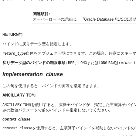
関連項目:
オーバーロードの詳細は、
『Oracle Database PL/S
RETURN句
バインドに戻りデータ型を指定します。
自体をオブジェクト型にできます。この場合、任意にスキー
return_type
戻りデータ型のバインドの制限事項:
、
または
は
REF
LONG
LONG
RAW
return_t
implementation_clause
この句を使用すると、バインドの実装を指定できます。
ANCILLARY TO句
句を使用すると、演算子バインドが、指定した主演算子バイン
ANCILLARY
TO
みの数値パラメータで前のバインドを指定しないでください。
context_clause
を使用すると、主演算子バインドを補助しないバインドの
context_clause