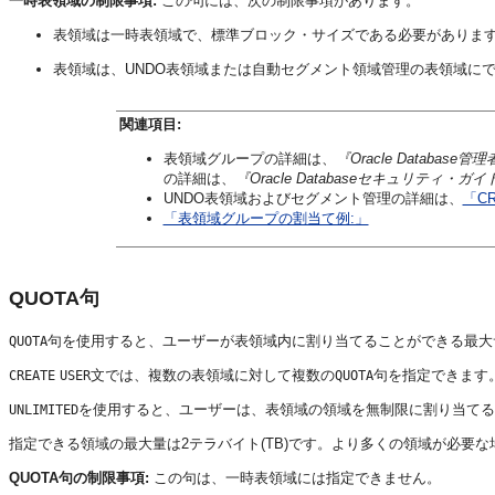
一時表領域の制限事項:
この句には、次の制限事項があります。
表領域は一時表領域で、標準ブロック・サイズである必要がありま
表領域は、UNDO表領域または自動セグメント領域管理の表領域に
関連項目:
表領域グループの詳細は、
『Oracle Database
の詳細は、
『Oracle Databaseセキュリティ・ガイ
UNDO表領域およびセグメント管理の詳細は、
「CR
「表領域グループの割当て例:」
QUOTA句
句を使用すると、ユーザーが表領域内に割り当てることができる最大
QUOTA
文では、複数の表領域に対して複数の
句を指定できます
CREATE
USER
QUOTA
を使用すると、ユーザーは、表領域の領域を無制限に割り当てる
UNLIMITED
指定できる領域の最大量は2テラバイト(TB)です。より多くの領域が必要な
QUOTA句の制限事項:
この句は、一時表領域には指定できません。