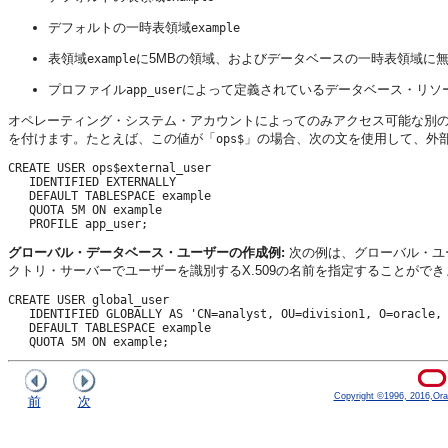
デフォルトの一時表領域
example
表領域
に5MBの領域、およびデータベースの一時表領域に
example
プロファイル
によって定義されているデータベース・リソ
app_user
オペレーティング・システム・アカウントによってのみアクセス可能な別
を付けます。たとえば、この値が「
」の場合、次の文を使用して、外
ops$
CREATE USER ops$external_user

   IDENTIFIED EXTERNALLY

   DEFAULT TABLESPACE example

   QUOTA 5M ON example

グローバル・データベース・ユーザーの作成例:
次の例は、グローバル・ユ
クトリ・サーバーでユーザーを識別するX.509の名前を指定することができ
CREATE USER global_user

   IDENTIFIED GLOBALLY AS 'CN=analyst, OU=division1, O=oracle, 
   DEFAULT TABLESPACE example

Copyright ©1996, 2016,Oracle
前
次