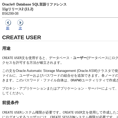
Oracle® Database SQL言語リファレンス
11
g
リリース2 (11.2)
B56299-08
前
次
CREATE USER
用途
文を使用すると、データベース・
ユーザー
(データベースにログ
CREATE
USER
クセスを許可する方法が確立されます。
この文をOracle Automatic Storage Management (Oracle
ァイルに、ユーザーおよびパスワードの組合せを追加できます。各ノードのO
きます。このパスワード・ファイル自体は、
ユーティリティで作成
ORAPWD
プロキシ・アプリケーションまたはアプリケーション・サーバーによって
してください。
前提条件
システム権限が必要です。
文を使用して作成したユー
CREATE
USER
CREATE
USER
にログオンするユーザーには、
システム権限が必要です。
CREATE
SESSION