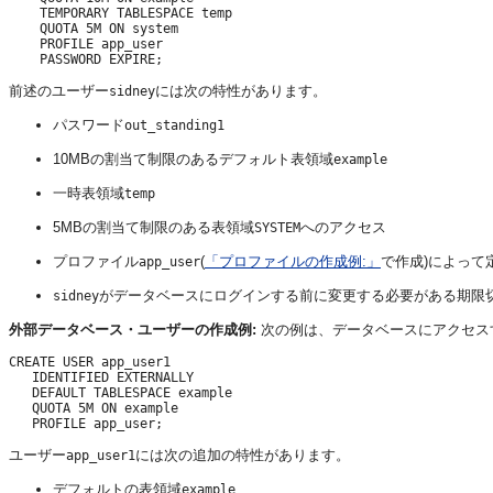
    TEMPORARY TABLESPACE temp

    QUOTA 5M ON system 

    PROFILE app_user 

前述のユーザー
には次の特性があります。
sidney
パスワード
out_standing1
10MBの割当て制限のあるデフォルト表領域
example
一時表領域
temp
5MBの割当て制限のある表領域
へのアクセス
SYSTEM
プロファイル
(
「プロファイルの作成例:」
で作成)によって
app_user
がデータベースにログインする前に変更する必要がある期限
sidney
外部データベース・ユーザーの作成例:
次の例は、データベースにアクセス
CREATE USER app_user1

   IDENTIFIED EXTERNALLY

   DEFAULT TABLESPACE example

   QUOTA 5M ON example

ユーザー
には次の追加の特性があります。
app_user1
デフォルトの表領域
example