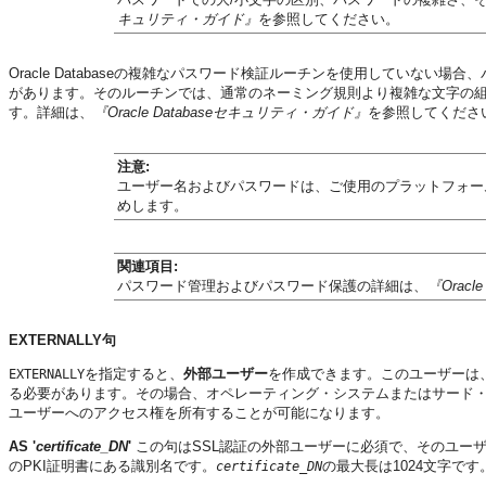
キュリティ・ガイド』
を参照してください。
Oracle Databaseの複雑なパスワード検証ルーチンを使用していない場合
があります。そのルーチンでは、通常のネーミング規則より複雑な文字の
す。詳細は、
『Oracle Databaseセキュリティ・ガイド』
を参照してくださ
注意:
ユーザー名およびパスワードは、ご使用のプラットフォームに
めします。
関連項目:
パスワード管理およびパスワード保護の詳細は、
『Orac
EXTERNALLY句
を指定すると、
外部ユーザー
を作成できます。このユーザーは
EXTERNALLY
る必要があります。その場合、オペレーティング・システムまたはサード
ユーザーへのアクセス権を所有することが可能になります。
AS '
certificate_DN
'
この句はSSL認証の外部ユーザーに必須で、そのユー
のPKI証明書にある識別名です。
の最大長は1024文字です
certificate_DN