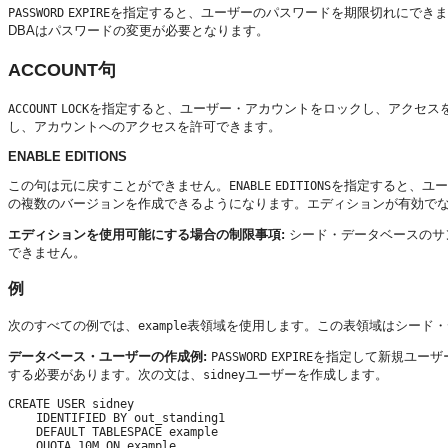
を指定すると、ユーザーのパスワードを期限切れにできま
PASSWORD
EXPIRE
DBAはパスワードの変更が必要となります。
ACCOUNT句
を指定すると、ユーザー・アカウントをロックし、アクセス
ACCOUNT
LOCK
し、アカウントへのアクセスを許可できます。
ENABLE EDITIONS
この句は元に戻すことができません。
を指定すると、ユー
ENABLE
EDITIONS
の複数のバージョンを作成できるようになります。エディションが有効で
エディションを使用可能にする場合の制限事項:
シード・データベースのサ
できません。
例
次のすべての例では、
表領域を使用します。この表領域はシード・
example
データベース・ユーザーの作成例:
を指定して新規ユーザ
PASSWORD
EXPIRE
する必要があります。次の文は、
ユーザーを作成します。
sidney
CREATE USER sidney 

    IDENTIFIED BY out_standing1 

    DEFAULT TABLESPACE example 

    QUOTA 10M ON example 
