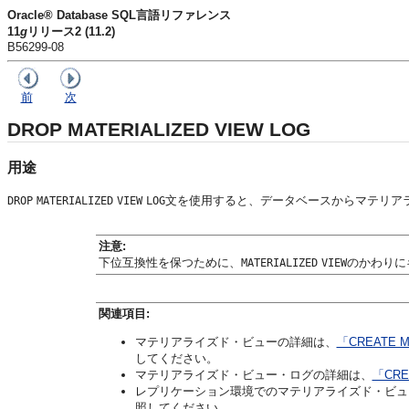
Oracle® Database SQL言語リファレンス
11
g
リリース2 (11.2)
B56299-08
前
次
DROP MATERIALIZED VIEW LOG
用途
文を使用すると、データベースからマテリア
DROP
MATERIALIZED
VIEW
LOG
注意:
下位互換性を保つために、
のかわりに
MATERIALIZED
VIEW
関連項目:
マテリアライズド・ビューの詳細は、
「CREATE M
してください。
マテリアライズド・ビュー・ログの詳細は、
「CRE
レプリケーション環境でのマテリアライズド・ビュ
照してください。