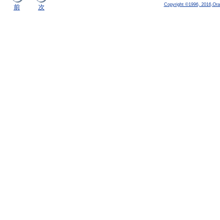
Copyright ©1996, 2016,Oracle
前
次