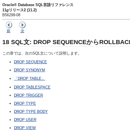
Oracle® Database SQL言語リファレンス
11
g
リリース2 (11.2)
B56299-08
前
次
18
SQL文: DROP SEQUENCEからROLLBAC
この章では、次のSQL文について説明します。
DROP SEQUENCE
DROP SYNONYM
「DROP TABLE」
DROP TABLESPACE
DROP TRIGGER
DROP TYPE
DROP TYPE BODY
DROP USER
DROP VIEW