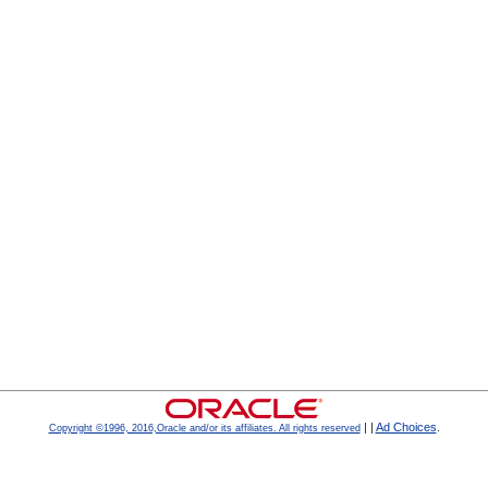
|
|
Ad Choices
.
Copyright ©1996, 2016,Oracle and/or its affiliates. All rights reserved