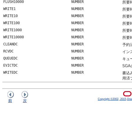
FLUSH10000
NUMBER
所要時
WRITE1
NUMBER
所要
WRITE10
NUMBER
所要
WRITE100
NUMBER
所要
WRITE1000
NUMBER
所要
WRITE10000
NUMBER
所要時
CLEANDC
NUMBER
予約
RCVDC
NUMBER
イン
QUEUEDC
NUMBER
キュ
EVICTDC
NUMBER
SG
WRITEDC
NUMBER
書込み
用済
Copyright ©2002, 2015,Oracle
前
次