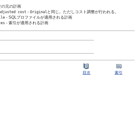
せの元の計画
-
と同じ。ただしコスト調整が行われる。
adjusted cost
Original
- SQLプロファイルが適用される計画
ile
- 索引が適用される計画
ces
目次
索引