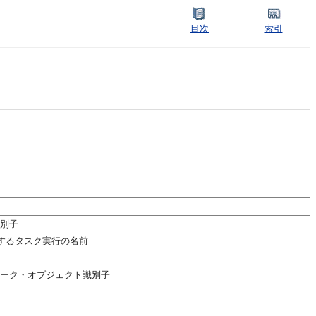
目次
索引
別子
連するタスク実行の名前
ーク・オブジェクト識別子