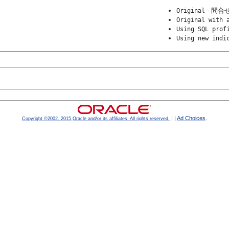
- 問合
Original
Original with 
Using SQL prof
Using new indi
|
|
Ad Choices
.
Copyright ©2002, 2015,Oracle and/or its affiliates. All rights reserved.