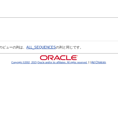
のビューの列は、
ALL_SEQUENCES
の列と同じです。
|
|
Ad Choices
.
Copyright ©2002, 2015,Oracle and/or its affiliates. All rights reserved.