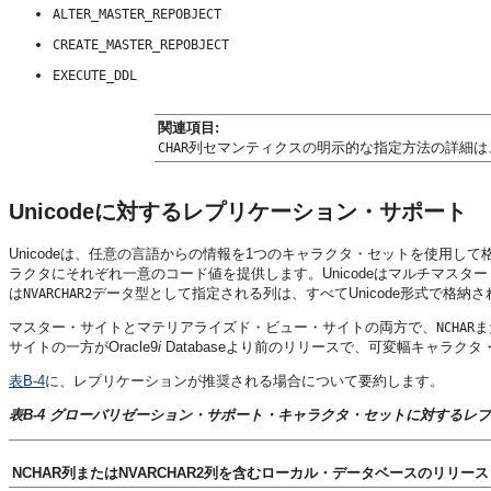
ALTER_MASTER_REPOBJECT
CREATE_MASTER_REPOBJECT
EXECUTE_DDL
関連項目:
列セマンティクスの明示的な指定方法の詳細は
CHAR
Unicodeに対するレプリケーション・サポート
Unicodeは、任意の言語からの情報を1つのキャラクタ・セットを使用し
ラクタにそれぞれ一意のコード値を提供します。Unicodeはマルチマスタ
は
データ型として指定される列は、すべてUnicode形式で格納
NVARCHAR2
マスター・サイトとマテリアライズド・ビュー・サイトの両方で、
ま
NCHAR
サイトの一方がOracle9
i
Databaseより前のリリースで、可変幅キャラ
表B-4
に、レプリケーションが推奨される場合について要約します。
表B-4 グローバリゼーション・サポート・キャラクタ・セットに対するレ
NCHAR列またはNVARCHAR2列を含むローカル・データベースのリリース