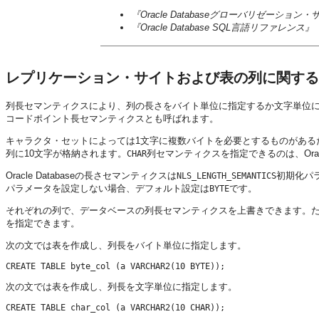
『Oracle Databaseグローバリゼーショ
『Oracle Database SQL言語リファレンス』
レプリケーション・サイトおよび表の列に関する
列長セマンティクスにより、列の長さをバイト単位に指定するか文字単位
コードポイント長セマンティクスとも呼ばれます。
キャラクタ・セットによっては1文字に複数バイトを必要とするものがある
列に10文字が格納されます。
列セマンティクスを指定できるのは、Orac
CHAR
Oracle Databaseの長さセマンティクスは
初期化パ
NLS_LENGTH_SEMANTICS
パラメータを設定しない場合、デフォルト設定は
です。
BYTE
それぞれの列で、データベースの列長セマンティクスを上書きできます。
を指定できます。
次の文では表を作成し、列長をバイト単位に指定します。
次の文では表を作成し、列長を文字単位に指定します。