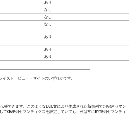
あり
なし
なし
なし
あり
あり
あり
ライズド・ビュー・サイトのいずれかです。
を伝播できます。このようなDDL文により作成された新規列で
列セマン
CHAR
して
列セマンティクスを設定していても、列は常に
列セマンティ
CHAR
BYTE