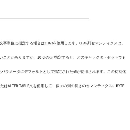
文字単位に指定する場合は
を使用します。
列セマンティクスは、
CHAR
CHAR
ないことがありますが、
と指定すると、どのキャラクタ・セットでも
10
CHAR
化パラメータにデフォルトとして指定された値が使用されます。この初期化
または
文を使用して、個々の列の長さのセマンティクスに
ALTER
TABLE
BYTE