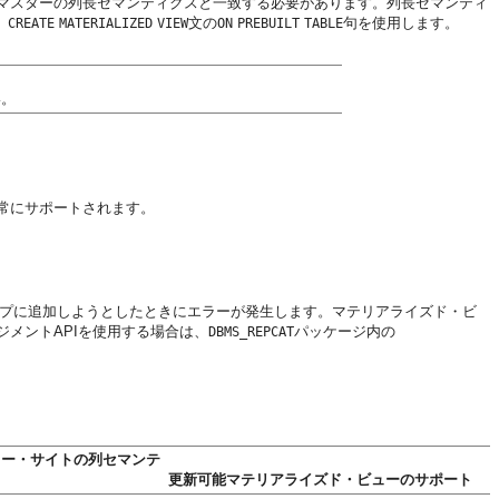
マスターの列長セマンティクスと一致する必要があります。列長セマンティ
、
文の
句を使用します。
CREATE
MATERIALIZED
VIEW
ON
PREBUILT
TABLE
い。
常にサポートされます。
ループに追加しようとしたときにエラーが発生します。マテリアライズド・ビ
メントAPIを使用する場合は、
パッケージ内の
DBMS_REPCAT
ュー・サイトの列セマンテ
更新可能マテリアライズド・ビューのサポート