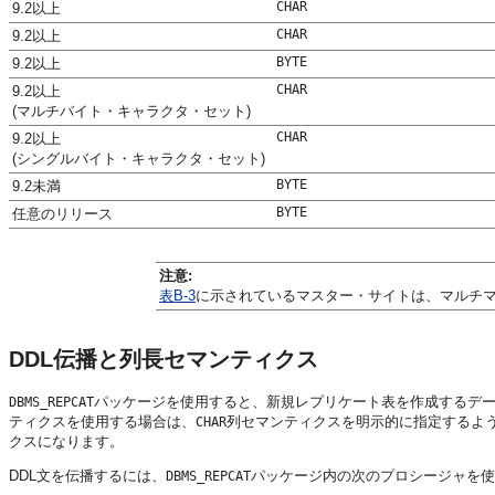
CHAR
9.2以上
CHAR
9.2以上
BYTE
9.2以上
CHAR
9.2以上
(マルチバイト・キャラクタ・セット)
CHAR
9.2以上
(シングルバイト・キャラクタ・セット)
BYTE
9.2未満
BYTE
任意のリリース
注意:
表B-3
に示されているマスター・サイトは、マルチ
DDL伝播と列長セマンティクス
パッケージを使用すると、新規レプリケート表を作成するデータ
DBMS_REPCAT
ティクスを使用する場合は、
列セマンティクスを明示的に指定するよ
CHAR
クスになります。
DDL文を伝播するには、
パッケージ内の次のプロシージャを使
DBMS_REPCAT