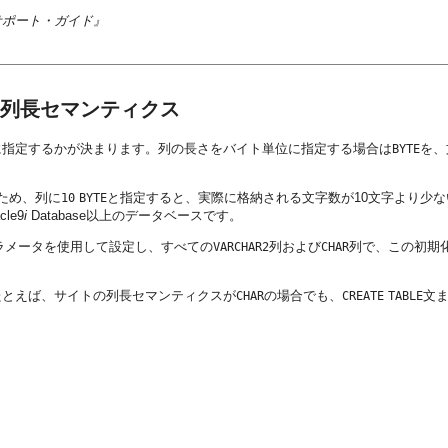
ン・サポート・ガイド』
列長セマンティクス
に指定するかが決まります。列の長さをバイト単位に指定する場合は
を、
BYTE
ため、列に
と指定すると、実際に格納される文字数が10文字より少
10
BYTE
le9
i
Database以上のデータベースです。
ラメータを使用して設定し、すべての
列および
列で、この初期
VARCHAR2
CHAR
たとえば、サイトの列長セマンティクスが
の場合でも、
文
CHAR
CREATE
TABLE