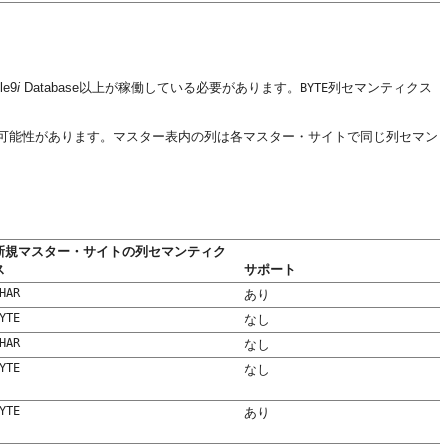
e9
i
Database以上が稼働している必要があります。
列セマンティクス
BYTE
可能性があります。マスター表内の列は各マスター・サイトで同じ列セマン
新規マスター・サイトの列セマンティク
ス
サポート
HAR
あり
YTE
なし
HAR
なし
YTE
なし
YTE
あり