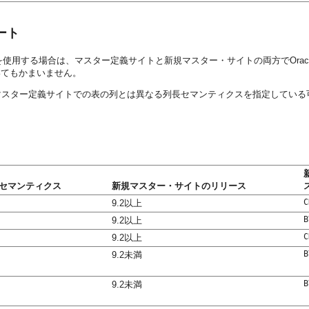
ート
使用する場合は、マスター定義サイトと新規マスター・サイトの両方でOracl
いてもかまいません。
マスター定義サイトでの表の列とは異なる列長セマンティクスを指定している
セマンティクス
新規マスター・サイトのリリース
C
9.2以上
B
9.2以上
C
9.2以上
B
9.2未満
B
9.2未満