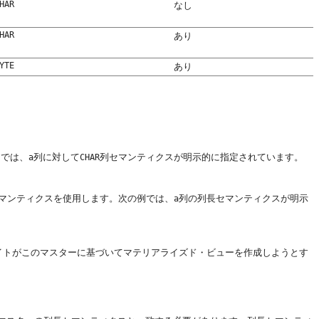
HAR
なし
HAR
あり
YTE
あり
例では、
列に対して
列セマンティクスが明示的に指定されています。
a
CHAR
マンティクスを使用します。次の例では、
列の列長セマンティクスが明示
a
・サイトがこのマスターに基づいてマテリアライズド・ビューを作成しようとす