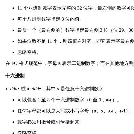
11 个八进制数字表示完整的 32 位字，最左侧的数字可以是
每个八进制数字指定 3 位的值。
最后一个（最右侧的）数字指定最右侧 3 位（位 29、30
如果位数不足 11 个，则该值右对齐，即它表示字最右侧的位
忽略空格。
在 I/O 格式规范中，字母
表示
二进制
数字；而在其他地方则
B
十六进制
ddd
或
ddd
，其中
d
是任意
十六进制数字
X'
'
X"
"
可以包含 1 至 8 个十六进制数字（0 至 9，
-
）。
A
F
任何字母都可以是大写或小写字母（
、
、
-
、
-
）
X
x
A
F
a
f
数字必须用撇号或引号括起来。
忽略空格。