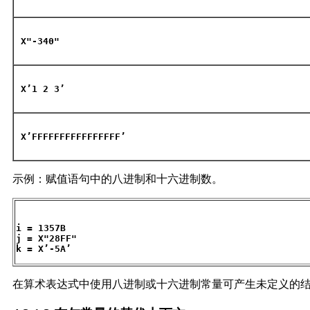
X"-340"
X’1 2 3’
X’FFFFFFFFFFFFFFFF’
示例：赋值语句中的八进制和十六进制数。
i = 1357B
j = X"28FF"
k = X’-5A’
在算术表达式中使用八进制或十六进制常量可产生未定义的