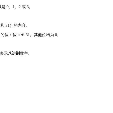
 0、1、2 或 3。
 和 31）的内容。
：位 n 至 31。其他位均为 0。
表示
八进制
数字。
。