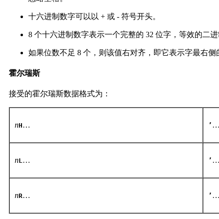
十六进制数字可以以 + 或 - 符号开头。
8 个十六进制数字表示一个完整的 32 位字，等效的二进
如果位数不足 8 个，则该值右对齐，即它表示字最右侧的位
霍尔瑞斯
接受的霍尔瑞斯数据格式为：
n
…
H
’
n
…
L
’
n
…
R
’