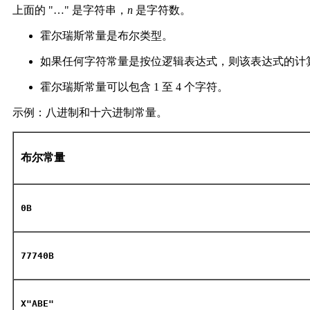
上面的 "…" 是字符串，
n
是字符数。
霍尔瑞斯常量是布尔类型。
如果任何字符常量是按位逻辑表达式，则该表达式的计
霍尔瑞斯常量可以包含 1 至 4 个字符。
示例：八进制和十六进制常量。
布尔常量
0B
77740B
X"ABE"