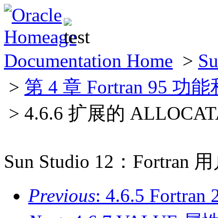
Documentation Home
>
S
>
第 4 章 Fortran 95 
> 4.6.6 扩展的 ALLOCA
Sun Studio 12：Fortra
Previous
: 4.6.5 Fortra