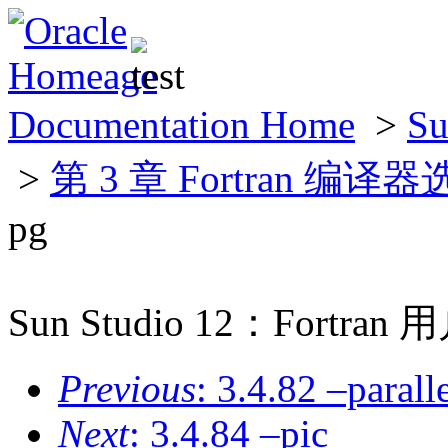
Documentation Home
>
S
>
第 3 章 Fortran 编译
pg
Sun Studio 12：Fortra
Previous
: 3.4.82 –parall
Next
: 3.4.84 –pic