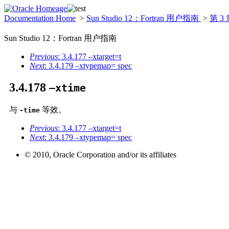
Documentation Home
>
Sun Studio 12：Fortran 用户指南
>
第 3
Sun Studio 12：Fortran 用户指南
Previous
: 3.4.177 –xtarget=t
Next
: 3.4.179 –xtypemap= spec
3.4.178
–xtime
与
等效。
-time
Previous
: 3.4.177 –xtarget=t
Next
: 3.4.179 –xtypemap= spec
© 2010, Oracle Corporation and/or its affiliates