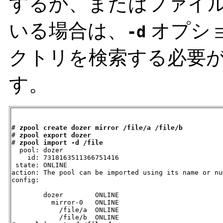
するか、またはファイ
いる場合は、
オプシ
-d
クトリを検索する必要
す。
# 
zpool create dozer mirror /file/a /file/b
# 
zpool export dozer
# 
zpool import -d /file
  pool: dozer

    id: 7318163511366751416

 state: ONLINE

action: The pool can be imported using its name or nu
config:

        dozer        ONLINE

          mirror-0   ONLINE

            /file/a  ONLINE

            /file/b  ONLINE
