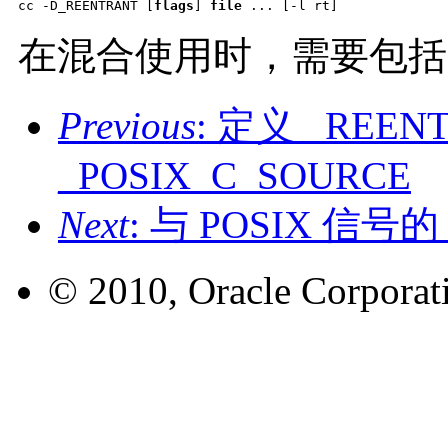
cc -D_REENTRANT [
flags
] 
file
 ... [-l rt]
在混合使用时，需要包
Previous
: 定义 _REEN
_POSIX_C_SOURCE
Next
: 与 POSIX 信号的 
© 2010, Oracle Corporatio