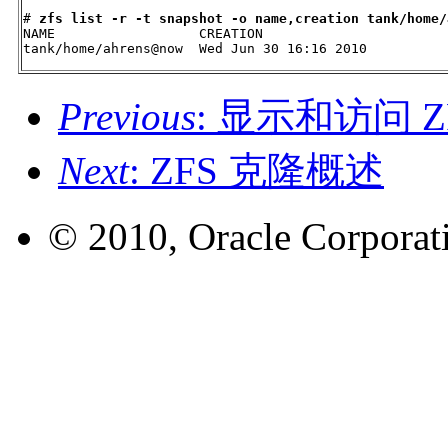
# 
zfs list -r -t snapshot -o name,creation tank/home/
NAME                  CREATION

tank/home/ahrens@now  Wed Jun 30 16:16 2010
Previous
: 显示和访问 Z
Next
: ZFS 克隆概述
© 2010, Oracle Corporatio