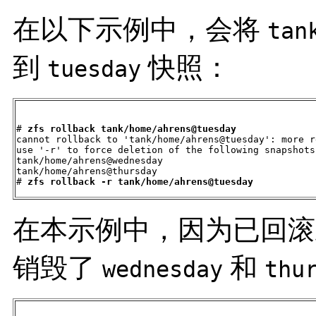
在以下示例中，会将
tan
到
快照：
tuesday
# 
zfs rollback tank/home/ahrens@tuesday
cannot rollback to 'tank/home/ahrens@tuesday': more r
use '-r' to force deletion of the following snapshots:
tank/home/ahrens@wednesday

tank/home/ahrens@thursday

# 
zfs rollback -r tank/home/ahrens@tuesday
在本示例中，因为已回
销毁了
和
wednesday
thu