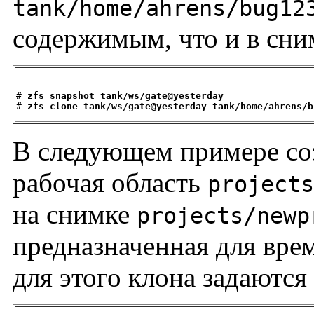
tank/home/ahrens/bug12
содержимым, что и в сн
# 
zfs snapshot tank/ws/gate@yesterday
# 
zfs clone tank/ws/gate@yesterday tank/home/ahrens/b
В следующем примере со
рабочая область
projects
на снимке
projects/newp
предназначенная для врем
для этого клона задаются 