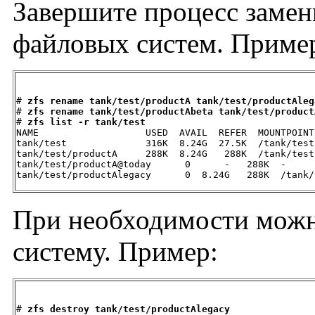
Завершите процесс заме
файловых систем. Приме
# 
zfs rename tank/test/productA tank/test/productAleg
# 
zfs rename tank/test/productAbeta tank/test/product
# 
zfs list -r tank/test
NAME                   USED  AVAIL  REFER  MOUNTPOINT

tank/test              316K  8.24G  27.5K  /tank/test

tank/test/productA     288K  8.24G   288K  /tank/test
tank/test/productA@today      0      -   288K  -

tank/test/productAlegacy      0  8.24G   288K  /tank/
При необходимости можн
систему. Пример:
# 
zfs destroy tank/test/productAlegacy