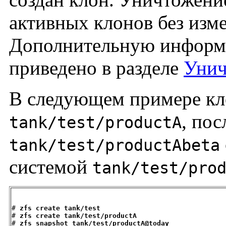
активных клонов без изм
Дополнительную информ
приведено в разделе
Унич
В следующем примере кл
, по
tank/test/productA
tank/test/productAbeta
системой
tank/test/pro
# 
zfs create tank/test
# 
zfs create tank/test/productA
# 
zfs snapshot tank/test/productA@today