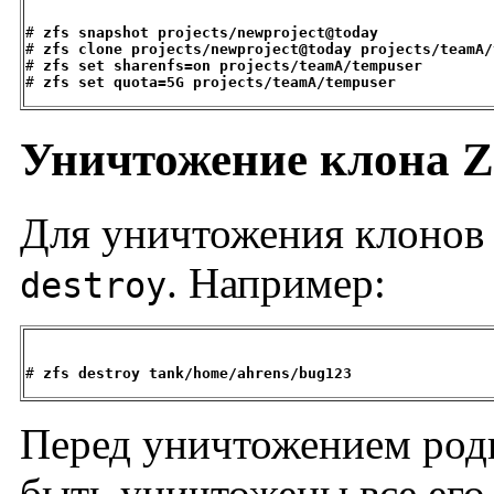
# 
zfs snapshot projects/newproject@today
# 
zfs clone projects/newproject@today projects/teamA/
# 
zfs set sharenfs=on projects/teamA/tempuser
# 
zfs set quota=5G projects/teamA/tempuser
Уничтожение клона 
Для уничтожения клонов
. Например:
destroy
# 
zfs destroy tank/home/ahrens/bug123
Перед уничтожением род
быть уничтожены все его