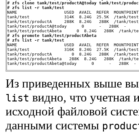
# 
zfs clone tank/test/productA@today tank/test/produc
# 
zfs list -r tank/test
NAME                   USED  AVAIL  REFER  MOUNTPOINT

tank/test              314K  8.24G  25.5K  /tank/test

tank/test/productA     288K  8.24G   288K  /tank/test
tank/test/productA@today      0      -   288K  -

tank/test/productAbeta      0  8.24G   288K  /tank/te
# 
zfs promote tank/test/productAbeta
# 
zfs list -r tank/test
NAME                   USED  AVAIL  REFER  MOUNTPOINT

tank/test              316K  8.24G  27.5K  /tank/test

tank/test/productA        0  8.24G   288K  /tank/test
tank/test/productAbeta   288K  8.24G   288K  /tank/te
tank/test/productAbeta@today      0      -   288K  -
Из приведенных выше в
видно, что учетная 
list
исходной файловой сист
данными системы
produc