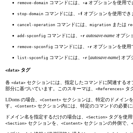
コマンドには、
オプションを使用で
remove-domain
-a
コマンドには、
オプションを使用でき
stop-domain
-f
コマンドには、
または
cancel-operation
migration
re
コマンドには、
autosave-name
オプシ
add-spconfig
-r
コマンドには、
オプションを使用
remove-spconfig
-r
コマンドには、
[
autosave-name
] オ
list-spconfig
-r
タグ
<data>
各
セクションには、指定したコマンドに関連するオブジェクトの
<data>
部分に基づいています。このスキーマは、
タグ
<References>
LDoms の場合、
セクションは、特定のドメインを
<Content>
す。
セクション内には、特定のコマンドの必要に
<Content>
ドメイン名を指定するだけの場合は、
タグを使用
<Section>
セクションを、
セクションの外側で、
<Section>
<Content>