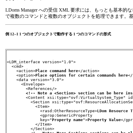
LDoms Manager への受信 XML 要求には、もっと
で複数のコマンドと複数のオブジェクトを処理できます。基本
例 12–1 1 つのオブジェクトで動作する 1 つのコマンドの形式
<LDM_interface version="1.0">

  <cmd>

    <action>
Place command here
</action>

    <option>
Place options for certain commands here
</
    <data version="3.0">

      <Envelope>

        <References/>

<!-- Note a <Section> section can be here ins
        <Content xsi:type="ovf:VirtualSystem_Type" id
          <Section xsi:type="ovf:ResourceAllocationSe
            <Item>

              <rasd:OtherResourceType>
LDom Resource T
              <gprop:GenericProperty

              key="
Property name
">
Property Value
</gpr
            </Item>

          </Section>
