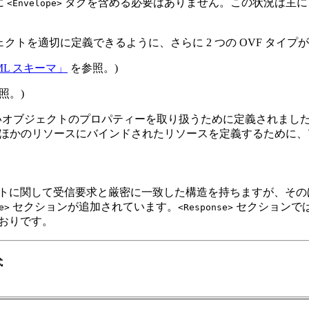
に
タグを含める必要はありません。この状況は主に
<Envelope>
クトを適切に定義できるように、さらに 2 つの OVF タイプ
ML スキーマ」
を参照。)
照。)
ないオブジェクトのプロパティーを取り扱うために定義されまし
ほかのリソースにバインドされたリソースを定義するために、
ェクトに関して受信要求と厳密に一致した構造を持ちますが、そ
セクションが追加されています。
セクションで
e>
<Response>
とおりです。
式