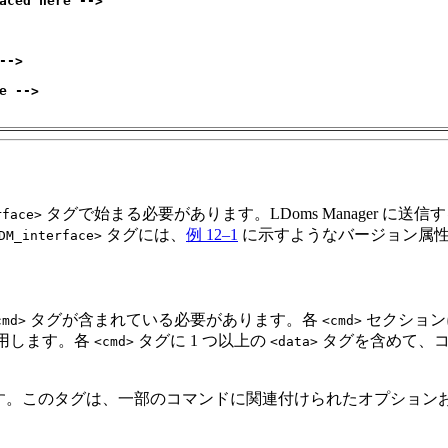
aced here -->
-->
e -->
タグで始まる必要があります。LDoms Manager に
rface>
タグには、
例 12–1
に示すようなバージョン属性
DM_interface>
タグが含まれている必要があります。各
セクション
cmd>
<cmd>
用します。各
タグに 1 つ以上の
タグを含めて、コ
<cmd>
<data>
す。このタグは、一部のコマンドに関連付けられたオプション