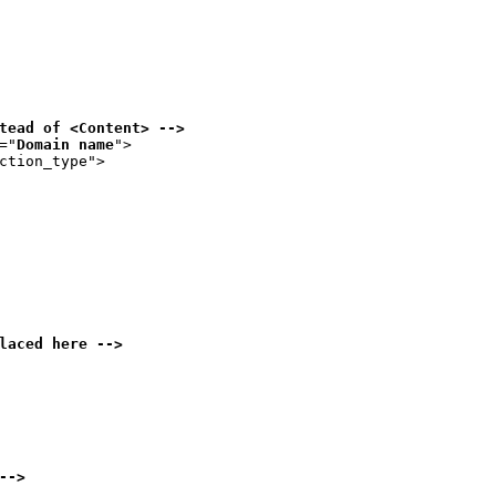
tead of <Content> -->
="
Domain name
">

ction_type">

laced here -->
-->