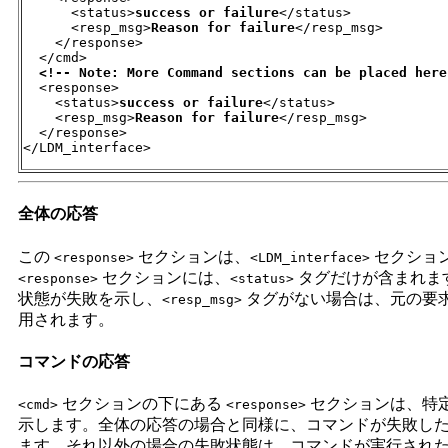
      <status>
success or failure
</status>

      <resp_msg>
Reason for failure
</resp_msg>

    </response>

  </cmd>

<!-- Note: More Command sections can be placed here
  <response>

    <status>
success or failure
</status>

    <resp_msg>
Reason for failure
</resp_msg>

  </response>

</LDM_interface>
全体の応答
この
セクションは、
セクション
<response>
<LDM_interface>
セクションには、
タグだけが含まれま
<response>
<status>
状態が失敗を示し、
タグがない場合は、元の要求内
<resp_msg>
用されます。
コマンドの応答
セクションの下にある
セクションは、特
<cmd>
<response>
示します。全体の応答の場合と同様に、コマンドが失敗し
ます。それ以外の場合の失敗状態は、コマンドが実行され