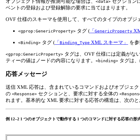
オブジェクト情報が推測可能な場合は、
セクション
<data>
ベントの登録および登録解除の要求に当てはまります。
OVF 仕様のスキーマを使用して、すべてのタイプのオブジェ
タグ (
「
X
<gprop:GenericProperty>
GenericProperty
タグ (
「
XML スキーマ」
を参
<Binding>
Binding_Type
タグは、OVF 仕様には定義が
<gprop:GenericProperty>
ティーの値はノードの内容になります。
タグは、
<binding>
応答メッセージ
送信 XML 応答は、含まれているコマンドおよびオブジ
の
セクションと、要求に対する全体の
<Response>
<Respons
れます。基本的な XML 要求に対する応答の構造は、次の
例 12–2 1 つのオブジェクトで動作する 1 つのコマンドに対する応答の形