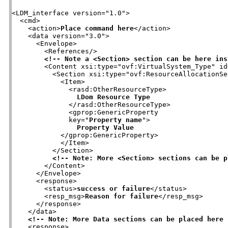
<LDM_interface version="1.0">

  <cmd>

    <action>
Place command here
</action>

    <data version="3.0">

      <Envelope>

        <References/>

<!-- Note a <Section> section can be here ins
        <Content xsi:type="ovf:VirtualSystem_Type" id
          <Section xsi:type="ovf:ResourceAllocationSe
            <Item>

              <rasd:OtherResourceType>

LDom Resource Type
              </rasd:OtherResourceType>

              <gprop:GenericProperty

              key="
Property name
">

Property Value
            </gprop:GenericProperty>

            </Item>

          </Section>

<!-- Note: More <Section> sections can be p
        </Content>

      </Envelope>

      <response>

        <status>
success or failure
</status>

        <resp_msg>
Reason for failure
</resp_msg>

      </response>

    </data>

<!-- Note: More Data sections can be placed here 
    <response>
