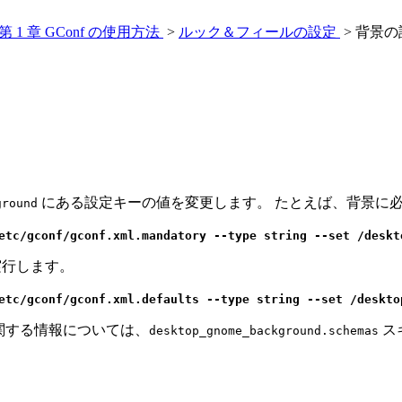
第 1 章 GConf の使用方法
>
ルック＆フィールの設定
> 背景
にある設定キーの値を変更します。 たとえば、背景に
ground
/etc/gconf/gconf.xml.mandatory --type string --set /desk
実行します。
/etc/gconf/gconf.xml.defaults --type string --set /deskt
関する情報については、
ス
desktop_gnome_background.schemas