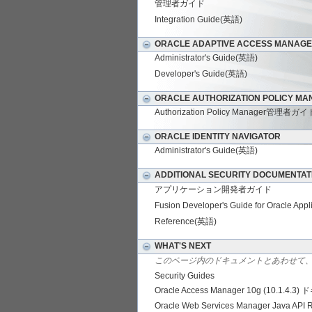
管理者ガイド
Integration Guide(英語)
ORACLE ADAPTIVE ACCESS MANAG
Administrator's Guide(英語)
Developer's Guide(英語)
ORACLE AUTHORIZATION POLICY M
Authorization Policy Manager管理者ガイ
ORACLE IDENTITY NAVIGATOR
Administrator's Guide(英語)
ADDITIONAL SECURITY DOCUMENTAT
アプリケーション開発者ガイド
Fusion Developer's Guide for Oracle Ap
Reference(英語)
WHAT'S NEXT
このページ内のドキュメントとあわせて
Security Guides
Oracle Access Manager 10g (10.1.4.
Oracle Web Services Manager Java API 