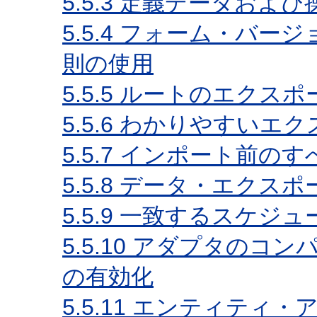
5.5.3
定義データおよび
5.5.4
フォーム・バージ
則の使用
5.5.5
ルートのエクスポ
5.5.6
わかりやすいエク
5.5.7
インポート前のす
5.5.8
データ・エクスポ
5.5.9
一致するスケジュ
5.5.10
アダプタのコンパ
の有効化
5.5.11
エンティティ・ア