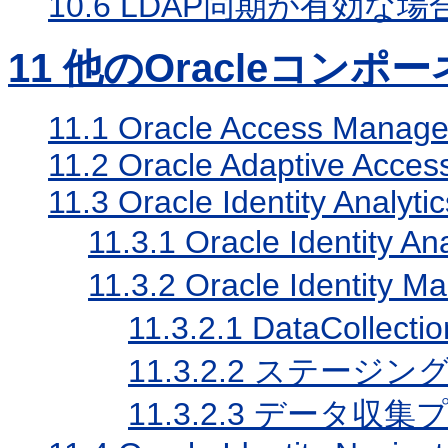
10.6
LDAP同期が有効な場
11
他のOracleコンポ
11.1
Oracle Access Manage
11.2
Oracle Adaptive Acces
11.3
Oracle Identity Analytic
11.3.1
Oracle Identit
11.3.2
Oracle Identi
11.3.2.1
DataCollect
11.3.2.2
ステージン
11.3.2.3
データ収集プ