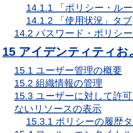
14.1.1
「ポリシー・ルー
14.1.2
「使用状況」タブ
14.2
パスワード・ポリシー
15
アイデンティティお
15.1
ユーザー管理の概要
15.2
組織情報の管理
15.3
ユーザーに対して許可
ないリソースの表示
15.3.1
ポリシーの履歴タ