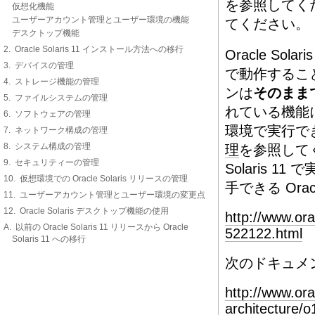
を参照してく
仮想化機能
ユーザーアカウント管理とユーザー環境の機能
てください。
デスクトップ機能
2. Oracle Solaris 11 インストール方法への移行
Oracle Sol
3. デバイスの管理
で動作するこ
4. ストレージ機能の管理
ンは
そのまま
5. ファイルシステムの管理
れている機能に依
6. ソフトウェアの管理
環境で実行で
7. ネットワーク構成の管理
8. システム構成の管理
理
を参照してくだ
9. セキュリティーの管理
Solaris
10. 仮想環境での Oracle Solaris リリースの管理
手できる Ora
11. ユーザーアカウント管理とユーザー環境の変更点
12. Oracle Solaris デスクトップ機能の使用
http://www.or
A. 以前の Oracle Solaris 11 リリースから Oracle
522122.html
Solaris 11 への移行
次のドキュメ
http://www.or
architecture/