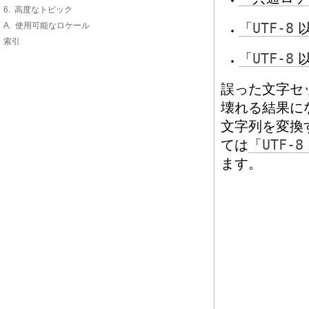
6. 高度なトピック
A. 使用可能なロケール
「
UTF-8
以
索引
「
UTF-8
以
誤った文字セ
壊れる結果に
文字列を変換
ては
「
UTF-8
ます。