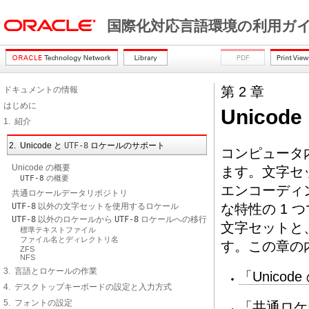
国際化対応言語環境の利用ガ
第 2 章
ドキュメントの情報
はじめに
Unicod
1. 紹介
2. Unicode と
UTF-8
ロケールのサポート
コンピュータ
Unicode の概要
ます。文字セ
UTF-8
の概要
エンコーディ
共通ロケールデータリポジトリ
UTF-8
以外の文字セットを使用するロケール
な特性の 1 つ
UTF-8
以外のロケールから
UTF-8
ロケールへの移行
文字セットと
標準テキストファイル
ファイル名とディレクトリ名
す。この章の
ZFS
NFS
3. 言語とロケールの作業
「Unicod
4. デスクトップキーボードの設定と入力方式
5. フォントの設定
「共通ロケ