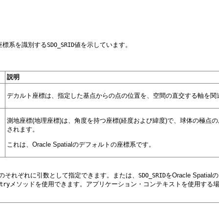
各座標系を識別する
値を示しています。
SDO_SRID
説明
デカルト座標は、指定した基点からの点の位置を、空間の直交する軸を関
測地座標(地理座標)は、角度を持つ座標(経度および緯度)で、球体の極
されます。
これは、Oracle Spatialのデフォルトの座標系です。
トラクタのそれぞれに引数として指定できます。または、
をOracle Sp
SDO_SRID
メソッドを使用できます。アプリケーション・コンテキストを使用する場合、O
try