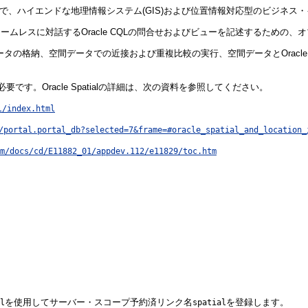
seのオプションで、ハイエンドな地理情報システム(GIS)および位置情報対応型のビ
patialクラスとシームレスに対話するOracle CQLの問合せおよびビューを記述する
間データの格納、空間データでの近接および重複比較の実行、空間データとOracle
な知識が必要です。Oracle Spatialの詳細は、次の資料を参照してください。
l/index.html
/portal.portal_db?selected=7&frame=#oracle_spatial_and_location_
m/docs/cd/E11882_01/appdev.112/e11829/toc.htm
を使用してサーバー・スコープ予約済リンク名
を登録します。
l
spatial