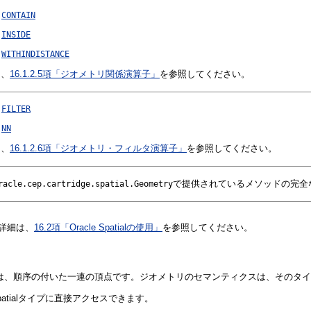
CONTAIN
INSIDE
WITHINDISTANCE
は、
16.1.2.5項「ジオメトリ関係演算子」
を参照してください。
FILTER
NN
は、
16.1.2.6項「ジオメトリ・フィルタ演算子」
を参照してください。
で提供されているメソッドの完全
racle.cep.cartridge.spatial.Geometry
法の詳細は、
16.2項「Oracle Spatialの使用」
を参照してください。
オメトリは、順序の付いた一連の頂点です。ジオメトリのセマンティクスは、その
e Spatialタイプに直接アクセスできます。