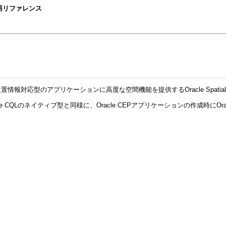
CQL言語リファレンス
le CQL)を拡張して位置情報対応型のアプリケーションに高度な空間機能を提供するOrac
cle CQLのネイティブ型と同様に、Oracle CEPアプリケーションの作成時に