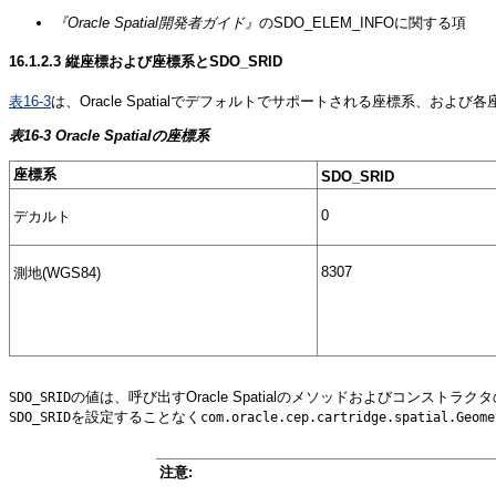
『Oracle Spatial開発者ガイド』
のSDO_ELEM_INFOに関する項
16.1.2.3
縦座標および座標系とSDO_SRID
表16-3
は、Oracle Spatialでデフォルトでサポートされる座標系、および
表16-3 Oracle Spatialの座標系
座標系
SDO_SRID
0
デカルト
8307
測地(WGS84)
の値は、呼び出すOracle Spatialのメソッドおよびコンス
SDO_SRID
を設定することなく
SDO_SRID
com.oracle.cep.cartridge.spatial.Geome
注意: