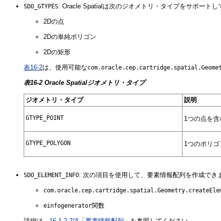
: Oracle Spatialは次のジオメトリ・タイプをサポート
SDO_GTYPES
2Dの点
2Dの単純ポリゴン
2Dの矩形
表16-2
は、使用可能な
com.oracle.cep.cartridge.spatial.Geome
表16-2 Oracle Spatialジオメトリ・タイプ
ジオメトリ・タイプ
説明
GTYPE_POINT
1つの点を
GTYPE_POLYGON
1つのポリ
: 次の項目を使用して、要素情報配列を作成でき
SDO_ELEMENT_INFO
com.oracle.cep.cartridge.spatial.Geometry.createEle
関数
einfogenerator
詳細は、
16.1.2.2項「要素情報配列」
を参照してください。