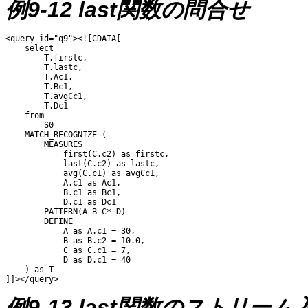
例9-12 last関数の問合せ
<query id="q9"><![CDATA[ 

    select 

        T.firstc,

        T.lastc,

        T.Ac1,

        T.Bc1,

        T.avgCc1, 

        T.Dc1 

    from 

        S0 

    MATCH_RECOGNIZE ( 

        MEASURES 

            first(C.c2) as firstc, 

            last(C.c2) as lastc, 

            avg(C.c1) as avgCc1, 

            A.c1 as Ac1, 

            B.c1 as Bc1, 

            D.c1 as Dc1 

        PATTERN(A B C* D) 

        DEFINE 

            A as A.c1 = 30, 

            B as B.c2 = 10.0, 

            C as C.c1 = 7, 

            D as D.c1 = 40

    ) as T

例9-13 last関数のストリーム