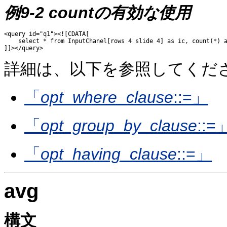
例9-2 countの有効な使用
<query id="q1"><![CDATA[ 

    select * from InputChanel[rows 4 slide 4] as ic, count(*) a
詳細は、以下を参照してくだ
「
opt_where_clause
::=」
「
opt_group_by_clause
::=
「
opt_having_clause
::=」
avg
構文