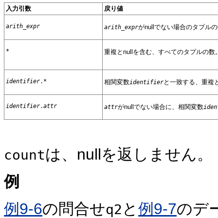
入力引数
戻り値
arith_expr
がnullでない場合のタプル
arith_expr
*
重複とnullを含む、すべてのタプルの数
identifier
.*
相関変数
と一致する、重複と
identifier
identifier
.
attr
がnullでない場合に、相関変数
attr
iden
は、nullを返しません。
count
例
例9-6
の問合せ
と
例9-7
のデ
q2