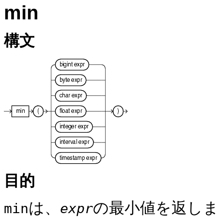
min
構文
目的
は、
の最小値を返し
min
expr