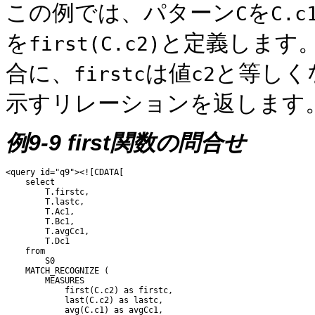
この例では、パターン
を
C
C.c
を
と定義します
first(C.c2)
合に、
は値
と等しく
firstc
c2
示すリレーションを返します
例9-9 first関数の問合せ
<query id="q9"><![CDATA[ 

    select 

        T.firstc,

        T.lastc,

        T.Ac1,

        T.Bc1,

        T.avgCc1, 

        T.Dc1 

    from 

        S0 

    MATCH_RECOGNIZE ( 

        MEASURES 

            first(C.c2) as firstc, 

            last(C.c2) as lastc, 

            avg(C.c1) as avgCc1, 
