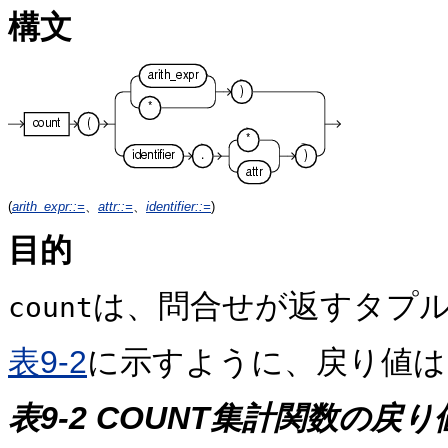
構文
(
arith_expr
::=
、
attr
::=
、
identifier
::=
)
目的
は、問合せが返すタプ
count
表9-2
に示すように、戻り値は
表9-2 COUNT集計関数の戻り