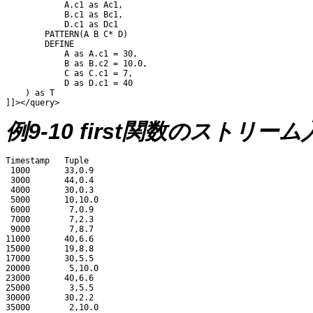
            A.c1 as Ac1, 

            B.c1 as Bc1, 

            D.c1 as Dc1 

        PATTERN(A B C* D) 

        DEFINE 

            A as A.c1 = 30, 

            B as B.c2 = 10.0, 

            C as C.c1 = 7, 

            D as D.c1 = 40

    ) as T

例9-10 first関数のストリー
Timestamp   Tuple

 1000       33,0.9

 3000       44,0.4

 4000       30,0.3

 5000       10,10.0

 6000        7,0.9

 7000        7,2.3

 9000        7,8.7

11000       40,6.6

15000       19,8.8

17000       30,5.5

20000        5,10.0

23000       40,6.6

25000        3,5.5

30000       30,2.2

35000        2,10.0
