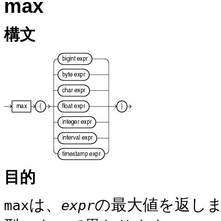
max
構文
目的
は、
の最大値を返し
max
expr