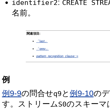
:
identifier2
CREATE STRE
名前。
関連項目:
「last」
「prev」
pattern_recognition_clause
::=
例
例9-9
の問合せ
と
例9-10
のデ
q9
す。ストリーム
のスキーマ
S0