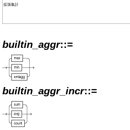
拡張集計
builtin_aggr
::=
builtin_aggr_incr
::=