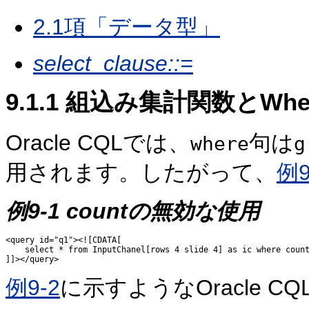
2.1項「データ型」
select_clause
::=
9.1.1
組込み集計関数とWhere
Oracle CQLでは、
句は
where
g
用されます。したがって、
例9
例9-1 countの無効な使用
<query id="q1"><![CDATA[ 

    select * from InputChanel[rows 4 slide 4] as ic where count
例9-2
に示すようなOracle 