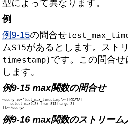
型によって異なります。
例
例9-15
の問合せ
test_max_tim
ム
があるとします。スト
S15
です。この問合せ
timestamp)
します。
例9-15 max関数の問合せ
<query id="test_max_timestamp"><![CDATA[ 

    select max(c2) from S15[range 2]

例9-16 max関数のストリーム