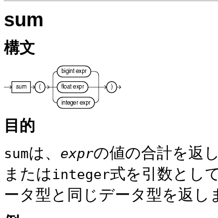
sum
構文
目的
は、
の値の合計を返
sum
expr
または
式を引数とし
integer
ータ型と同じデータ型を返し