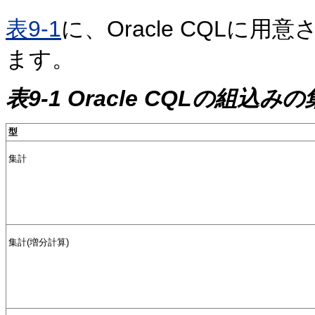
表9-1
に、Oracle CQLに
ます。
表9-1 Oracle CQLの組込み
型
集計
集計(増分計算)