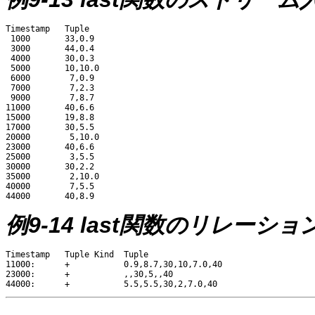
Timestamp   Tuple

 1000       33,0.9

 3000       44,0.4

 4000       30,0.3

 5000       10,10.0

 6000        7,0.9

 7000        7,2.3

 9000        7,8.7

11000       40,6.6

15000       19,8.8

17000       30,5.5

20000        5,10.0

23000       40,6.6

25000        3,5.5

30000       30,2.2

35000        2,10.0

40000        7,5.5

例9-14 last関数のリレーシ
Timestamp   Tuple Kind  Tuple

11000:      +           0.9,8.7,30,10,7.0,40

23000:      +           ,,30,5,,40
