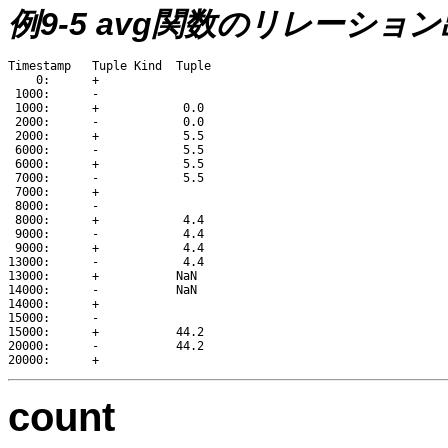
例9-5 avg関数のリレーショ
Timestamp   Tuple Kind  Tuple

    0:      + 

 1000:      - 

 1000:      +            0.0

 2000:      -            0.0

 2000:      +            5.5

 6000:      -            5.5

 6000:      +            5.5

 7000:      -            5.5

 7000:      +

 8000:      -

 8000:      +            4.4

 9000:      -            4.4

 9000:      +            4.4

13000:      -            4.4

13000:      +           NaN

14000:      -           NaN

14000:      +

15000:      -

15000:      +           44.2

20000:      -           44.2

count