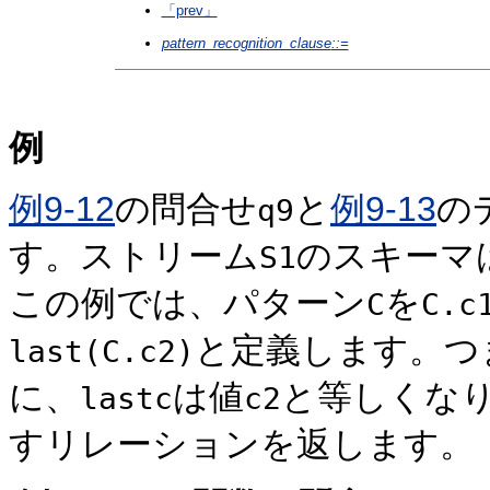
「prev」
pattern_recognition_clause
::=
例
例9-12
の問合せ
と
例9-13
の
q9
す。ストリーム
のスキーマ
S1
この例では、パターン
を
C
C.c
と定義します。つ
last(C.c2)
に、
は値
と等しくな
lastc
c2
すリレーションを返します。