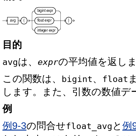
目的
は、
の平均値を返し
avg
expr
この関数は、
、
bigint
float
します。また、引数の数値デ
例
例9-3
の問合せ
と
例9
float_avg