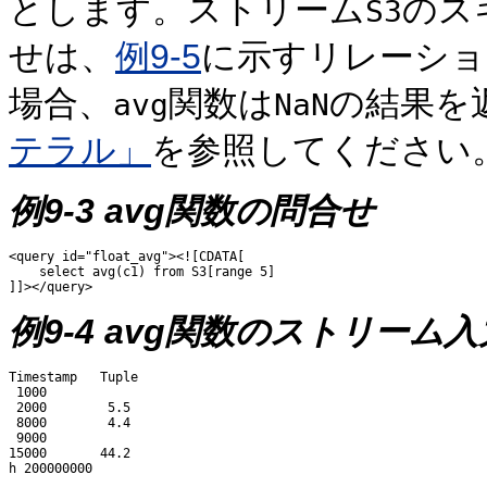
とします。ストリーム
のス
S3
せは、
例9-5
に示すリレーショ
場合、
関数は
の結果を
avg
NaN
テラル」
を参照してください
例9-3 avg関数の問合せ
<query id="float_avg"><![CDATA[ 

    select avg(c1) from S3[range 5]

例9-4 avg関数のストリーム入
Timestamp   Tuple

 1000 

 2000        5.5

 8000        4.4

 9000

15000       44.2
