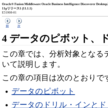
Oracle® Fusion Middleware Oracle Business Intelligence Discoverer
11
g
リリース1 (11.1.1)
E51908-01
前
次
4
データのピボット、
この章では、分析対象となる
いて説明します。
この章の項目は次のとおりで
データのピボット
データのドリル・インとド