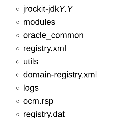
jrockit-jdk
Y
.
Y
modules
oracle_common
registry.xml
utils
domain-registry.xml
logs
ocm.rsp
registry.dat