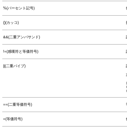
%(パーセント記号)
()(カッコ)
&&(二重アンパサンド)
!=(感嘆符と等価符号)
||(二重パイプ)
==(二重等価符号)
=(等価符号)