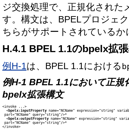
ジ交換処理で、正規化された
す。構文は、BPELプロジェクト
ちらがサポートされているか
H.4.1
BPEL 1.1のbpelx拡
例H-1
は、BPEL 1.1における
b
例H-1 BPEL 1.1におい
bpelx拡張構文
<invoke ...>

  <
bpelx:inputProperty
 name="NCName" expression="string" variab
 part="NCName" query="string"/>*

  <
bpelx:outputProperty
 name="NCName" expression="string" varia
 part="NCName" query="string"/>*

</invoke>
