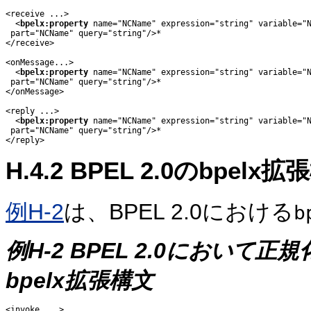
<receive ...>

  <
bpelx:property
 name="NCName" expression="string" variable="N
 part="NCName" query="string"/>*

</receive>

<onMessage...>

  <
bpelx:property
 name="NCName" expression="string" variable="N
 part="NCName" query="string"/>*

</onMessage>

<reply ...>

  <
bpelx:property
 name="NCName" expression="string" variable="N
 part="NCName" query="string"/>*

H.4.2
BPEL 2.0のbpelx拡
例H-2
は、BPEL 2.0における
b
例H-2 BPEL 2.0におい
bpelx拡張構文
<invoke ...>
