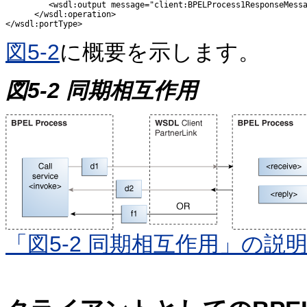
         <wsdl:output message="client:BPELProcess1ResponseMessa
      </wsdl:operation>

図5-2
に概要を示します。
図5-2 同期相互作用
「図5-2 同期相互作用」の説