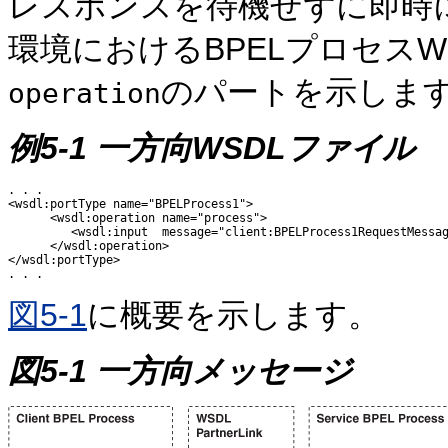
レスポンスを待機せずに即時
環境におけるBPELプロセスW
のパートを示しま
operation
例5-1 一方向WSDLファイル
. . .

<wsdl:portType name="BPELProcess1">

      <wsdl:operation name="process">

         <wsdl:input  message="client:BPELProcess1RequestMessag
      </wsdl:operation>

</wsdl:portType>

図5-1
に概要を示します。
図5-1 一方向メッセージ