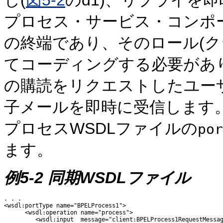
し(
図5-2
のd1)、リプライを
プロセス・サービス・コンポ
の終端であり、そのロール(ク
てコーディングする必要があ
の購読をリクエストしたユー
子メールを即時に受信します
プロセスWSDLファイルの
por
ます。
例5-2 同期WSDLファイル
. . .

<wsdl:portType name="BPELProcess1">

      <wsdl:operation name="process">

         <wsdl:input  message="client:BPELProcess1RequestMessag