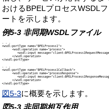
おけるBPELプロセスWSDL
ートを示します。
例5-3 非同期WSDLファイル
. . .

<wsdl:portType name="BPELProcess1">

      <wsdl:operation name="process">

         <wsdl:input message="client:BPELProcess1RequestMessage
      </wsdl:operation>

</wsdl:portType>

. . .

<wsdl:portType name="BPELProcess1Callback">

      <wsdl:operation name="processResponse">

         <wsdl:input message="client:BPELProcess1ResponseMessag
      </wsdl:operation>

図5-3
に概要を示します。
図5-3 非同期相互作用