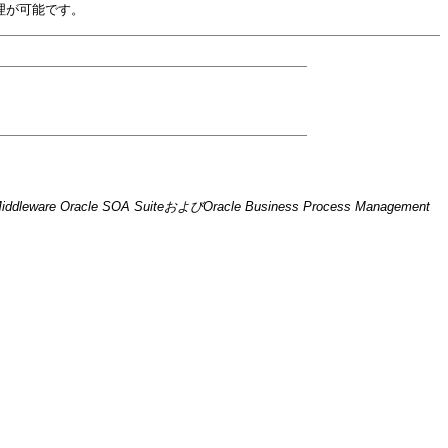
理が可能です。
Middleware Oracle SOA SuiteおよびOracle Business Process Management