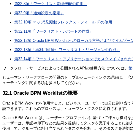
第32.8項「ワークリスト管理機能の使用」
第32.9項「通知設定の指定」
第32.10項 マップ済属性(フレックス・フィールド)の使用
第32.11項「ワークリスト・レポートの作成」
第32.12項 Oracle BPM Worklistへのローカル言語およびタイム
第32.13項「再利用可能なワークリスト・リージョンの作成」
第32.14項「ワークリスト・アプリケーションでカスタマイズされた
ワークフロー・サービスによって公開されるAPIの使用方法については、
第
ヒューマン・ワークフローの問題のトラブルシューティングの詳細は、
『Or
ューティングに関する項を参照してください。
32.1
Oracle BPM Worklistの概要
Oracle BPM Worklistを使用すると、ビジネス・ユーザーは自
認できます。これらのプロセスは、ヒューマン・タスクに定義されます。
Oracle BPM Worklistは、ユーザー・プロファイルに基づいて
ユーザーは、承認や却下などの結果を提供してタスクを完了することに加
使用して、グループに割り当てられたタスクを分析し、そのタスクを適切