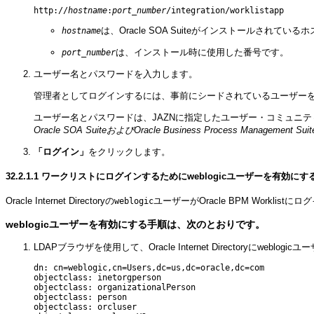
http://
hostname
:
port_number
は、Oracle SOA Suiteがインストールされて
hostname
は、インストール時に使用した番号です。
port_number
ユーザー名とパスワードを入力します。
管理者としてログインするには、事前にシードされているユーザーを使用
ユーザー名とパスワードは、JAZNに指定したユーザー・コミュニ
Oracle SOA SuiteおよびOracle Business Process Management
「ログイン」
をクリックします。
32.2.1.1
ワークリストにログインするためにweblogicユーザーを有効にす
Oracle Internet Directoryの
ユーザーがOracle BPM Worklistに
weblogic
weblogicユーザーを有効にする手順は、次のとおりです。
LDAPブラウザを使用して、Oracle Internet Directoryにwebl
dn: cn=weblogic,cn=Users,dc=us,dc=oracle,dc=com

objectclass: inetorgperson

objectclass: organizationalPerson

objectclass: person

objectclass: orcluser
