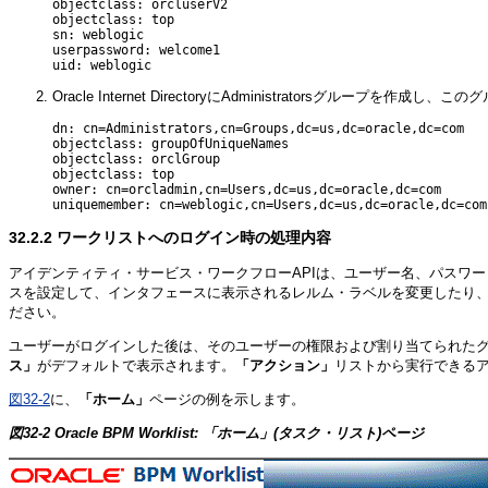
objectclass: orcluserV2

objectclass: top

sn: weblogic

userpassword: welcome1

Oracle Internet DirectoryにAdministratorsグループを作成し、こ
dn: cn=Administrators,cn=Groups,dc=us,dc=oracle,dc=com

objectclass: groupOfUniqueNames

objectclass: orclGroup

objectclass: top

owner: cn=orcladmin,cn=Users,dc=us,dc=oracle,dc=com

32.2.2
ワークリストへのログイン時の処理内容
アイデンティティ・サービス・ワークフローAPIは、ユーザー名、パスワ
スを設定して、インタフェースに表示されるレルム・ラベルを変更したり
ださい。
ユーザーがログインした後は、そのユーザーの権限および割り当てられた
ス」
がデフォルトで表示されます。
「アクション」
リストから実行できる
図32-2
に、
「ホーム」
ページの例を示します。
図32-2 Oracle BPM Worklist: 「ホーム」(タスク・リスト)ページ