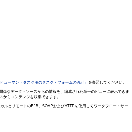
「ヒューマン・タスク用のタスク・フォームの設計」
を参照してください。
複数の無関係なデータ・ソースからの情報を、編成された単一のビューに表示できま
ースからコンテンツを収集できます。
ルとリモートのEJB、SOAPおよびHTTPを使用してワークフロー・サー