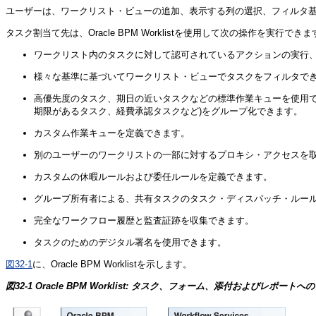
ユーザーは、ワークリスト・ビューの追加、表示する列の選択、フィルタ
タスク割当て先は、Oracle BPM Worklistを使用して次の操作を実行できま
ワークリスト内のタスクに対して認可されているアクションの実行、
様々な基準に基づいてワークリスト・ビューでタスクをフィルタで
高優先度のタスク、期日の近いタスクなどの標準作業キューを使用で
期限があるタスク、経費承認タスクなど)をグループ化できます。
カスタム作業キューを定義できます。
別のユーザーのワークリストの一部に対するプロキシ・アクセスを
カスタムの休暇ルールおよび委任ルールを定義できます。
グループ所有者による、共有タスクのタスク・ディスパッチ・ルー
完全なワークフロー履歴と監査証跡を収集できます。
タスクのためのデジタル署名を使用できます。
図32-1
に、Oracle BPM Worklistを示します。
図32-1 Oracle BPM Worklist: タスク、フォーム、添付およびレポート