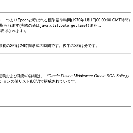
つまりEpochと呼ばれる標準基準時間(1970年1月1日00:00:00 GMT時間)
取られます(実際の値は
または
java.util.Date.getTime()
取得されます)。
最初の2桁は24時間形式の時間です。後半の2桁は分です。
の追加、定義および削除の詳細は、
『Oracle Fusion Middleware Oracle SOA Suiteお
ョンの値リスト(LOV)で構成されています。