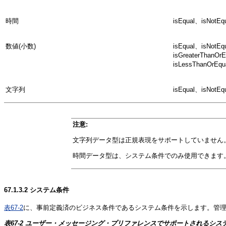
時間
isEqual、isNotE
数値(小数)
isEqual、isNotE
isGreaterThanOr
isLessThanOrEqua
文字列
isEqual、isNotEq
注意:
文字列データ型は正規表現をサポートしていません
時間データ型は、システム条件でのみ使用できます
67.1.3.2
システム条件
表67-2
に、事前定義済のビジネス条件であるシステム条件を示します。管
表67-2 ユーザー・メッセージング・プリファレンスでサポートされるシス