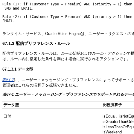
Rule (1): if (Customer Type = Premium) AND (priority = 1) then 
 SMS and EMAIL.

Rule (2): if (Customer Type = Premium) AND (priority > 1) then 
EMAIL.

ランタイム・サービス、Oracle Rules Engineは、ユーザー・リク
67.1.3
配信プリファレンス・ルール
配信プリファレンス・ルールは、
ルール比較
および
ルール・アクション
で
は、ルール内に指定した条件を満たす場合に実行されるアクションです。
67.1.3.1
データ型
表67-2
に、ユーザー・メッセージング・プリファレンスによってサポート
管理者はこれらの演算子を拡張できません。
表67-1 ユーザー・メッセージング・プリファレンスでサポートされるデー
データ型
比較演算子
日付
isEqual、isNotEq
isGreaterThanOr
isLessThanOrEq
isWeekend