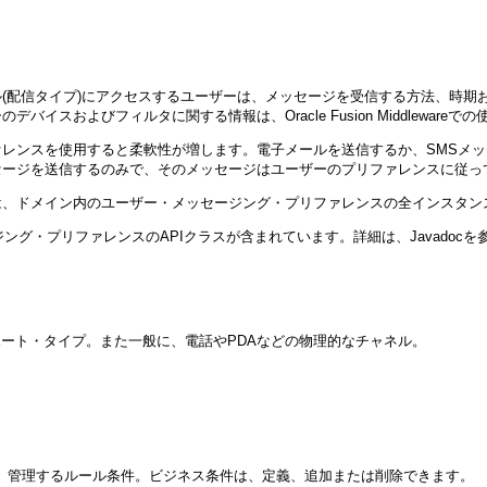
(配信タイプ)にアクセスするユーザーは、メッセージを受信する方法、時期お
スおよびフィルタに関する情報は、Oracle Fusion Middlewar
レンスを使用すると柔軟性が増します。電子メールを送信するか、SMSメ
セージを送信するのみで、そのメッセージはユーザーのプリファレンスに従っ
は、ドメイン内のユーザー・メッセージング・プリファレンスの全インスタン
グ・プリファレンスのAPIクラスが含まれています。詳細は、Javadocを
。
ポート・タイプ。また一般に、電話やPDAなどの物理的なチャネル。
通して定義し、管理するルール条件。ビジネス条件は、定義、追加または削除できます。