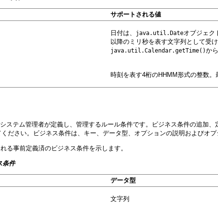
サポートされる値
日付は、
オブジェクト、
java.util.Date
以降のミリ秒を表す文字列として受け
から
java.util.Calendar.getTime()
時刻を表す4桁のHHMM形式の整数。
ise Managerを通してシステム管理者が定義し、管理するルール条件です。ビジネス条件
てください。ビジネス条件は、キー、データ型、オプションの説明およびオプシ
される事前定義済のビジネス条件を示します。
ス条件
データ型
文字列