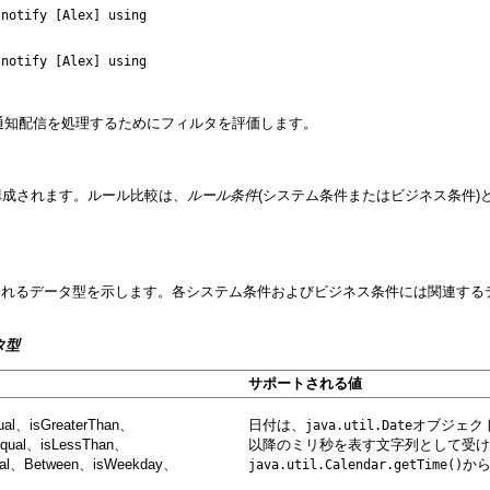
notify [Alex] using

notify [Alex] using

エストの通知配信を処理するためにフィルタを評価します。
構成されます。ルール比較は、
ルール条件
(システム条件またはビジネス条件
されるデータ型を示します。各システム条件およびビジネス条件には関連する
タ型
サポートされる値
ual、isGreaterThan、
日付は、
オブジェクト、
java.util.Date
Equal、isLessThan、
以降のミリ秒を表す文字列として受け
ual、Between、isWeekday、
から
java.util.Calendar.getTime()