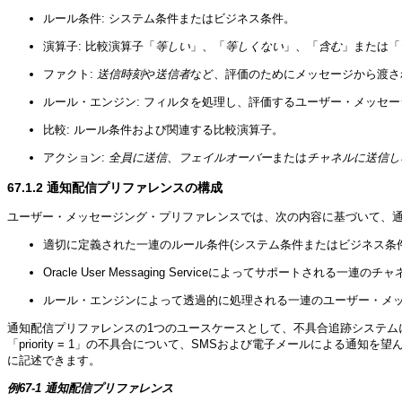
ルール条件: システム条件またはビジネス条件。
演算子: 比較演算子「
等しい
」、「
等しくない
」、「
含む
」または「
ファクト:
送信時刻
や
送信者
など、評価のためにメッセージから渡さ
ルール・エンジン: フィルタを処理し、評価するユーザー・メッセ
比較: ルール条件および関連する比較演算子。
アクション:
全員に送信
、
フェイルオーバー
または
チャネルに送信し
67.1.2
通知配信プリファレンスの構成
ユーザー・メッセージング・プリファレンスでは、次の内容に基づいて、
適切に定義された一連のルール条件(システム条件またはビジネス条件
Oracle User Messaging Serviceによってサポートされる一
ルール・エンジンによって透過的に処理される一連のユーザー・メ
通知配信プリファレンスの1つのユースケースとして、不具合追跡システム
「priority = 1」の不具合について、SMSおよび電子メールによる通知
に記述できます。
例67-1 通知配信プリファレンス