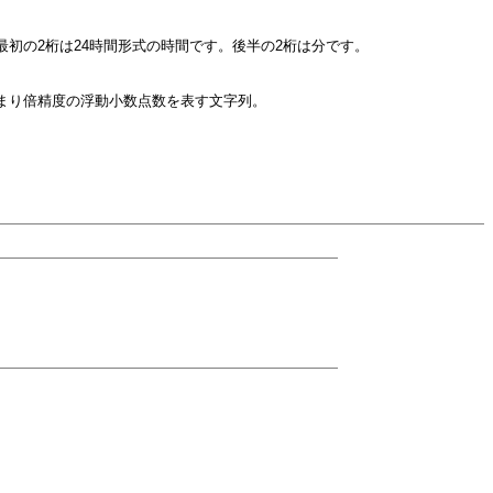
最初の2桁は24時間形式の時間です。後半の2桁は分です。
まり倍精度の浮動小数点数を表す文字列。