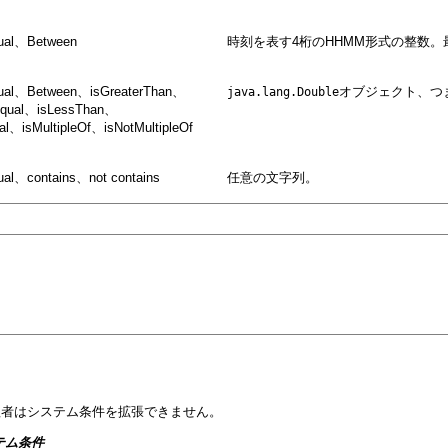
qual、Between
時刻を表す4桁のHHMM形式の整数。
qual、Between、isGreaterThan、
オブジェクト、つ
java.lang.Double
Equal、isLessThan、
l、isMultipleOf、isNotMultipleOf
ual、contains、not contains
任意の文字列。
。
。
理者はシステム条件を拡張できません。
テム条件