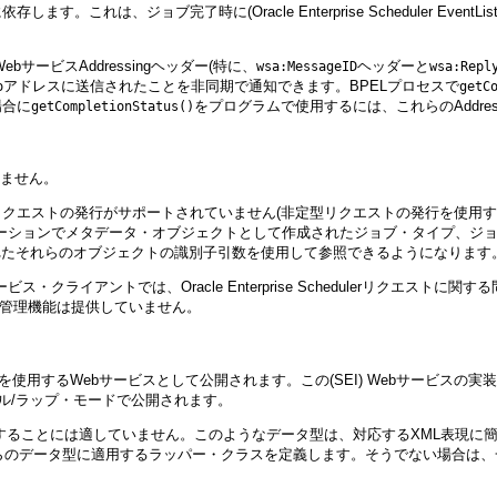
は、ジョブ完了時に(Oracle Enterprise Scheduler EventL
ービスAddressingヘッダー(特に、
ヘッダーと
wsa:MessageID
wsa:Repl
アドレスに送信されたことを非同期で通知できます。BPELプロセスで
o
getC
場合に
をプログラムで使用するには、これらのAddre
getCompletionStatus()
していません。
・リクエストの発行がサポートされていません(非定型リクエストの発行を使用するには
ーションでメタデータ・オブジェクトとして作成されたジョブ・タイプ、ジョ
れたそれらのオブジェクトの識別子引数を使用して参照できるようになります
サービス・クライアントでは、Oracle Enterprise Schedulerリクエスト
び管理機能は提供していません。
ース(SEI)を使用するWebサービスとして公開されます。この(SEI) Webサービスの実装に
テラル/ラップ・モードで公開されます。
ることには適していません。このようなデータ型は、対応するXML表現に簡単に変換できませ
れるこれらのデータ型に適用するラッパー・クラスを定義します。そうでない場合