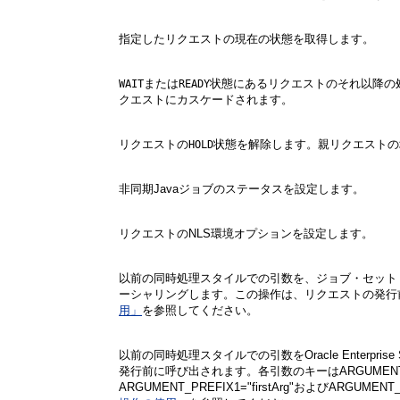
指定したリクエストの現在の状態を取得します。
または
状態にあるリクエストのそれ以降の
WAIT
READY
クエストにカスケードされます。
リクエストの
状態を解除します。親リクエストの
HOLD
非同期Javaジョブのステータスを設定します。
リクエストのNLS環境オプションを設定します。
以前の同時処理スタイルでの引数を、ジョブ・セット・リクエスト
ーシャリングします。この操作は、リクエストの発行
用」
を参照してください。
以前の同時処理スタイルでの引数をOracle Enterpr
発行前に呼び出されます。各引数のキーはARGUMENT
ARGUMENT_PREFIX1="firstArg"およびARGUMEN