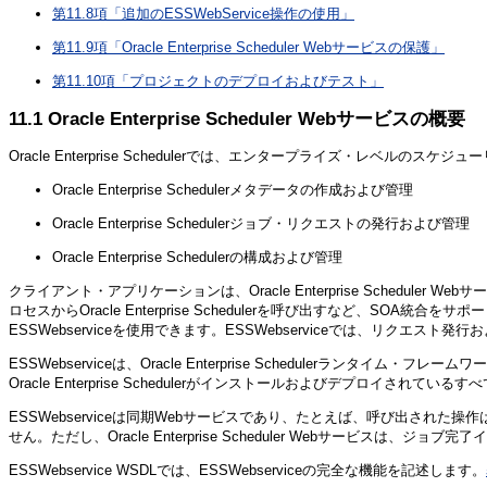
第11.8項「追加のESSWebService操作の使用」
第11.9項「Oracle Enterprise Scheduler Webサービスの保護」
第11.10項「プロジェクトのデプロイおよびテスト」
11.1
Oracle Enterprise Scheduler Webサービスの概要
Oracle Enterprise Schedulerでは、エンタープライズ・レ
Oracle Enterprise Schedulerメタデータの作成および管理
Oracle Enterprise Schedulerジョブ・リクエストの発行および管理
Oracle Enterprise Schedulerの構成および管理
クライアント・アプリケーションは、Oracle Enterprise Scheduler Web
ロセスからOracle Enterprise Schedulerを呼び出すなど、SOA統
ESSWebserviceを使用できます。ESSWebserviceでは、リク
ESSWebserviceは、Oracle Enterprise Schedulerランタイム・
Oracle Enterprise Schedulerがインストールおよびデプロイされて
ESSWebserviceは同期Webサービスであり、たとえば、呼び出された操作は
せん。ただし、Oracle Enterprise Scheduler Webサービスは、ジョブ完
ESSWebservice WSDLでは、ESSWebserviceの完全な機能を記述します。