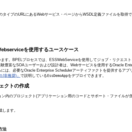
いる場合、次のタイプのURLにあるWebサービス・ページからWSDL定義ファイルを取得
 ESSWebserviceを使用するユースケース
ています。BPELプロセスでは、ESSWebServiceを使用してジョブ・リク
います。経験豊富なSOAユーザーおよび設計者は、Webサービスを使用するOracle En
トを発行するには、必要なOracle Enterprise Schedulerアーティファ
ース(非推奨)」
で説明している
をデプロイできます。
EssDemoApp
ロジェクトの作成
ケーション内のプロジェクト(アプリケーション用のコードとサポート・ファイルが含
作成します。
方法