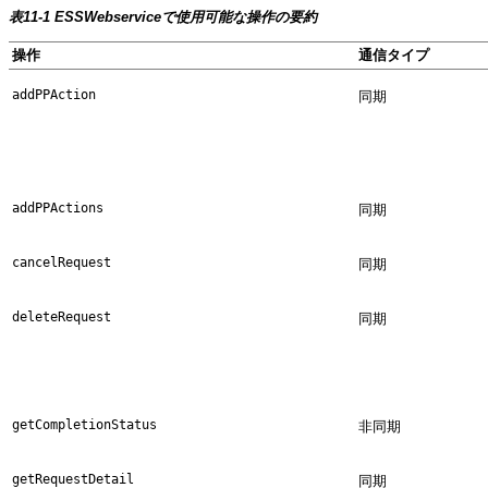
表11-1 ESSWebserviceで使用可能な操作の要約
操作
通信タイプ
addPPAction
同期
addPPActions
同期
cancelRequest
同期
deleteRequest
同期
getCompletionStatus
非同期
getRequestDetail
同期