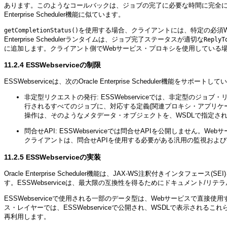
あります。このようなコールバックは、ジョブの完了に必要な時間に完全に依存します。これ
Enterprise Scheduler機能に似ています。
を使用する場合、クライアントには、特定の必須Webサ
getCompletionStatus()
Enterprise Schedulerランタイムは、ジョブ完了ステータスが適切な
ReplyT
に追加します。クライアント側でWebサービス・プロキシを使用している
11.2.4
ESSWebserviceの制限
ESSWebserviceは、次のOracle Enterprise Scheduler機能をサポート
非定型リクエストの発行: ESSWebserviceでは、非定型のジョブ
行されるすべてのジョブに、対応する定義(関連プロキシ・アプリケ
操作は、そのようなメタデータ・オブジェクトを、WSDLで指定さ
問合せAPI: ESSWebserviceでは問合せAPIを公開しません。Web
クライアントは、問合せAPIを使用する必要がある汎用の監視およ
11.2.5
ESSWebserviceの実装
Oracle Enterprise Scheduler機能は、JAX-WS注釈付きインタフェ
す。ESSWebserviceは、最大限の互換性を得るためにドキュメント/リ
ESSWebserviceで使用される一部のデータ型は、Webサービスで直接使用す
ス・レイヤーでは、ESSWebserviceで公開され、WSDLで表示さ
再利用します。