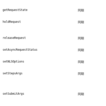
getRequestState
同期
holdRequest
同期
releaseRequest
同期
setAsyncRequestStatus
同期
setNLSOptions
同期
setStepsArgs
同期
setSubmitArgs
同期