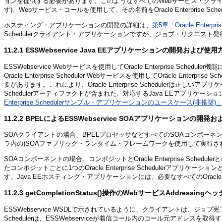
ョンを提供する必要があります。このようなすべてのWebサービス・クライ
す)、Webサービス・コールを使用して、その名前をOracle Enterprise Sc
ホスティング・アプリケーションの開発の詳細は、
第5章「Oracle Ente
Schedulerクライアント・アプリケーションですが、ジョブ・リクエスト発行と他の
11.2.1
ESSWebservice Java EEアプリケーションの開発および使用
ESSWebservice Webサービスを使用してOracle Enterprise Sch
Oracle Enterprise Scheduler Webサービスを使用してOracle En
要があります。これにより、Oracle Enterprise Schedulerは正し
Schedulerアーティファクトが含まれた、対応するJava EEアプリケーショ
Enterprise Schedulerサンプル・アプリケーションのユースケース(非推奨)
11.2.2
BPELによるESSWebservice SOAアプリケーションの開発
SOAクライアントの場合、BPELプロセッサなどすべてのSOAコンポーネン
ラ内の)SOAファブリック・ランタイム・フレームワークを使用して実行さ
SOAコンポーネントの場合、コンポジットとOracle Enterprise S
たコンポジットごとに1つのOracle Enterprise Scheduler
す。Java EEホスティング・アプリケーションには、必要なすべてのOracle En
11.2.3
getCompletionStatus()操作のWebサービスAddressing
ESSWebservice WSDLで示されているように、クライアントは、ジ
Schedulerは、ESSWebserviceが着信コール内のコール元アドレスを取得す