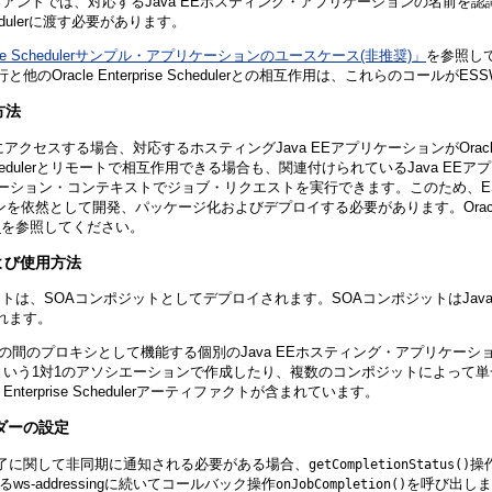
アントでは、対応するJava EEホスティング・アプリケーションの名前を認
hedulerに渡す必要があります。
rprise Schedulerサンプル・アプリケーションのユースケース(非推奨)」
を参照して
Oracle Enterprise Schedulerとの相互作用は、これらのコールが
方法
eduler機能にアクセスする場合、対応するホスティングJava EEアプリケーションがOrac
terprise Schedulerとリモートで相互作用できる場合も、関連付けられているJava EE
いアプリケーション・コンテキストでジョブ・リクエストを実行できます。このため、ESSWeb
ンを依然として開発、パッケージ化およびデプロイする必要があります。Oracle Ent
」
を参照してください。
および使用方法
トは、SOAコンポジットとしてデプロイされます。SOAコンポジットはJav
れます。
chedulerとの間のプロキシとして機能する個別のJava EEホスティング・
アプリケーションという1対1のアソシエーションで作成したり、複数のコンポジットによ
terprise Schedulerアーティファクトが含まれています。
ヘッダーの設定
ョブ完了に関して非同期に通知される必要がある場合、
操作
getCompletionStatus()
るws-addressingに続いてコールバック操作
を呼び出しま
onJobCompletion()