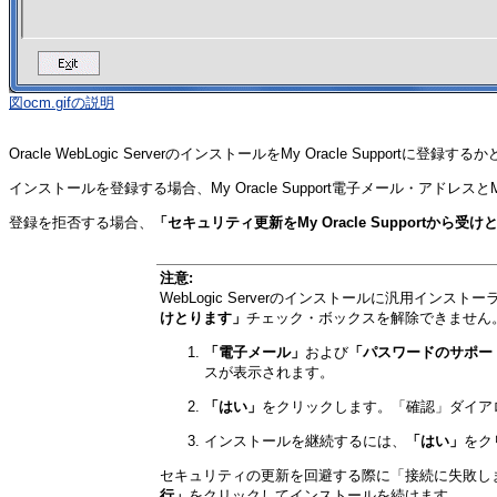
図ocm.gifの説明
Oracle WebLogic ServerのインストールをMy Oracle Su
インストールを登録する場合、My Oracle Support電子メール・アドレスとMy
登録を拒否する場合、
「セキュリティ更新をMy Oracle Supportから受
注意:
WebLogic Serverのインストールに汎用インストーラ(
けとります」
チェック・ボックスを解除できません
「電子メール」
および
「パスワードのサポー
スが表示されます。
「はい」
をクリックします。
「確認」
ダイア
インストールを継続するには、
「はい」
をク
セキュリティの更新を回避する際に
「接続に失敗し
行」
をクリックしてインストールを続けます。