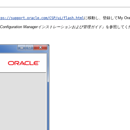
に移動し、登録してMy Ora
tps://support.oracle.com/CSP/ui/flash.html
e Configuration Managerインストレーションおよび管理ガイド』
を参照してく