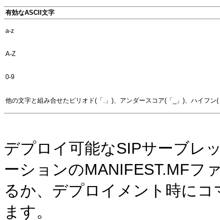
有効なASCII文字
a-z
A-Z
0-9
他の文字と組み合せたピリオド(「.」)、アンダースコア(「_」)、ハイフン(「
デプロイ可能なSIPサーブレ
ーションのMANIFEST.M
るか、デプロイメント時にコ
ます。