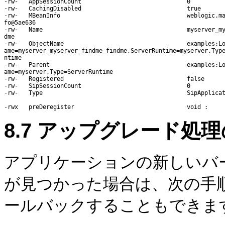
-rw-   AppSessionCount                              0

-rw-   CachingDisabled                              true

-rw-   MBeanInfo                                    weblogic.ma
fo@5ae636

-rw-   Name                                         myserver_my
dme

-rw-   ObjectName                                   examples:Lo
ame=myserver_myserver_findme_findme,ServerRuntime=myserver,Type
ntime

-rw-   Parent                                       examples:Lo
ame=myserver,Type=ServerRuntime

-rw-   Registered                                   false

-rw-   SipSessionCount                              0

-rw-   Type                                         SipApplicat
8.7
アップグレード処理
アプリケーションの新しいバ
が見つかった場合は、次の手
ールバックすることもできま