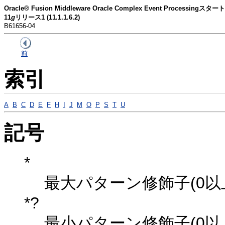
Oracle® Fusion Middleware Oracle Complex Event Processingス
11
g
リリース1 (11.1.1.6.2)
B61656-04
前
索引
A
B
C
D
E
F
H
I
J
M
O
P
S
T
U
記号
*
最大パターン修飾子(0以
*?
最小パターン修飾子(0以