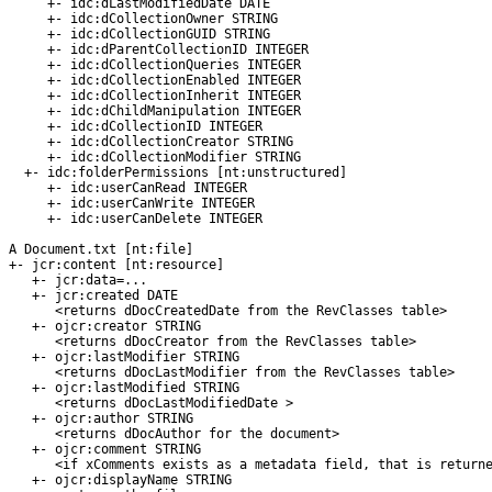
     +- idc:dLastModifiedDate DATE

     +- idc:dCollectionOwner STRING

     +- idc:dCollectionGUID STRING

     +- idc:dParentCollectionID INTEGER

     +- idc:dCollectionQueries INTEGER

     +- idc:dCollectionEnabled INTEGER

     +- idc:dCollectionInherit INTEGER

     +- idc:dChildManipulation INTEGER

     +- idc:dCollectionID INTEGER

     +- idc:dCollectionCreator STRING

     +- idc:dCollectionModifier STRING

  +- idc:folderPermissions [nt:unstructured]

     +- idc:userCanRead INTEGER

     +- idc:userCanWrite INTEGER

     +- idc:userCanDelete INTEGER

A Document.txt [nt:file]

+- jcr:content [nt:resource]

   +- jcr:data=...

   +- jcr:created DATE 

      <returns dDocCreatedDate from the RevClasses table>

   +- ojcr:creator STRING

      <returns dDocCreator from the RevClasses table>

   +- ojcr:lastModifier STRING

      <returns dDocLastModifier from the RevClasses table>

   +- ojcr:lastModified STRING

      <returns dDocLastModifiedDate >

   +- ojcr:author STRING

      <returns dDocAuthor for the document>

   +- ojcr:comment STRING

      <if xComments exists as a metadata field, that is returne
   +- ojcr:displayName STRING
