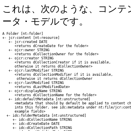
これは、次のような、コンテ
ータ・モデルです。
A Folder [nt:folder]

+- jcr:content [nt:resource]

   +- jcr:created DATE

      <returns dCreateDate for the folder>

   +- ojcr:owner STRING

      <returns dCollectionOwner for the folder>

   +- ojcr:creator STRING

      <returns dCollectionCreator if it is available,

      otherwise it returns dCollectionOwner>

   +- ojcr:lastModifier STRING

      <returns dCollectionModifier if it is available,

       otherwise it returns dCollectionOwner

   +- ojcr:lastModified STRING

      <returns dLastModifiedDate>

   +- ojcr:displayName STRING

      <returns dCollectionName for the folder>

   +- idc:defaultMetadata [nt:unstructured]

      <metadata that should by default be applied to content ch
      into this folder. see idc:metadata under nt:file/jcr:cont
      example fields>

  +- idc:folderMetadata [nt:unstructured]

     +- idc:dCollectionName STRING

     +- idc:dCreateDate DATE

     +- idc:dCollectionPath STRING
