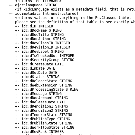
      <returns the filename>

   +- ojcr:language STRING

      <if xIdcLanguage exists as a metadata field, that is retu
   +- idc:metadata [nt:unstructured]

      <returns values for everything in the RevClasses table, 

      please see the definition of that table to see exactly wh
      +- idc:dID INTEGER

      +- idc:dDocName STRING

      +- idc:dDocTitle STRING

      +- idc:dDocAuthor STRING

      +- idc:dRevClassID INTEGER

      +- idc:dRevisionID INTEGER

      +- idc:dRevLabel STRING

      +- idc:dIsCheckedOut INTEGER

      +- idc:dSecurityGroup STRING

      +- idc:dCreateDate DATE

      +- idc:dInDate DATE

      +- idc:dOutDate DATE

      +- idc:dStatus STRING

      +- idc:dReleaseState STRING

      +- idc:dWebExtension STRING

      +- idc:dProcessingState STRING

      +- idc:dMessage STRING

      +- idc:dDocAccount STRING

      +- idc:dReleaseDate DATE

      +- idc:dRendition1 STRING

      +- idc:dRendition2 STRING

      +- idc:dIndexerState STRING

      +- idc:dPublishType STRING

      +- idc:dPublishState STRING

      +- idc:dWorkflowState STRING

      +- idc:dRevRank INTEGER
