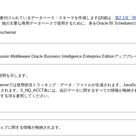
ulerに関連付けられているデータベース・スキーマを作成します(詳細は、
第2.1項「R
主要な商用データベースで使用するために、表をOracle BI Schedule
1\schema\
Fusion Middleware Oracle Business Intelligence Enterprise Edition
潔な説明を示します。
e BI Serverでは使用状況トラッキング・データ・ファイルが生成されます。J
れます。S_NQ_ACCT表には、会計データに関するすべての情報が格納さ
関する項を参照してください。
ョブに関する情報が格納されます。