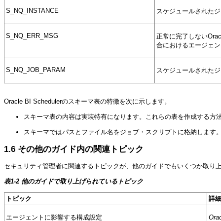
S_NQ_INSTANCE
スケジュールされたジ
S_NQ_ERR_MSG
正常に完了しないOra
合におけるエージェン
S_NQ_JOB_PARAM
スケジュールされたジョ
Oracle BI Schedulerのスキーマ表
の特徴を次に示します。
スキーマ表の内容は実装特有になります。これらの表を作成する方
スキーマではパスとファイル名をジョブ・
スクリプトに格納します
1.6
その他のガイド内の関連トピック
セキュリティ管理者に関連するトピックが、他のガイドでもいくつか取り
表1-2 他のガイドで取り上げられているトピック
トピック
詳
エージェントに影響する構成設定
Ora