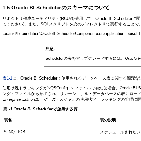
1.5
Oracle BI Schedulerのスキーマについて
リポジトリ作成ユーティリティ(RCU)を使用して、Oracle BI Sched
てください)。また、SQLスクリプトを次のディレクトリで実行することで、他の
\orainst\bifoundation\OracleBISchedulerComponent\coreapplication_obisch
注意:
Schedulerの表をアップグレードするには、
Oracle 
表1-1
に、Oracle BI Schedulerで使用されるデータベース表に関する簡
使用状況トラッキングがNQSConfig.INIファイルで有効な場合、Oracl
ング・ファイルから抽出され、リレーショナル・データベースの表にロードさ
Enterprise Editionユーザーズ・ガイド
』の使用状況トラッキングの管理に
表1-1 Oracle BI Schedulerで使用する表
表名
表の説明
S_NQ_JOB
スケジュールされたジ