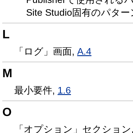
Site Studio固有のパター
L
「ログ」画面,
A.4
M
最小要件,
1.6
O
「オプション」セクション