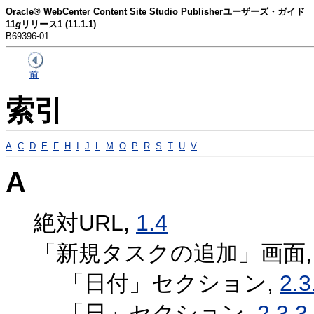
Oracle® WebCenter Content Site Studio Publisherユーザーズ・ガイド
11
g
リリース1 (11.1.1)
B69396-01
前
索引
A
C
D
E
F
H
I
J
L
M
O
P
R
S
T
U
V
A
絶対URL,
1.4
「新規タスクの追加」画面
「日付」セクション,
2.3
「日」セクション,
2.3.3