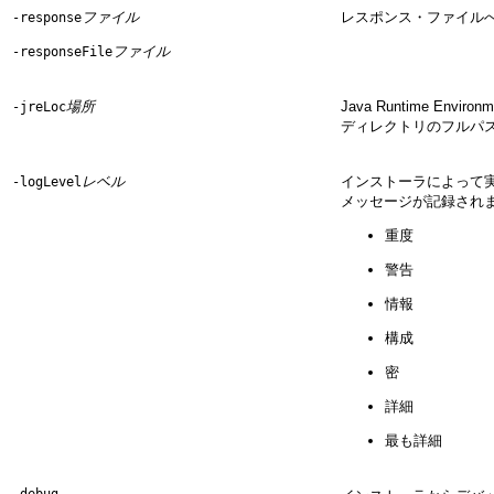
ファイル
レスポンス・ファイル
-response
ファイル
-responseFile
場所
Java Runtime En
-jreLoc
ディレクトリのフルパ
レベル
インストーラによって
-logLevel
メッセージが記録され
重度
警告
情報
構成
密
詳細
最も詳細