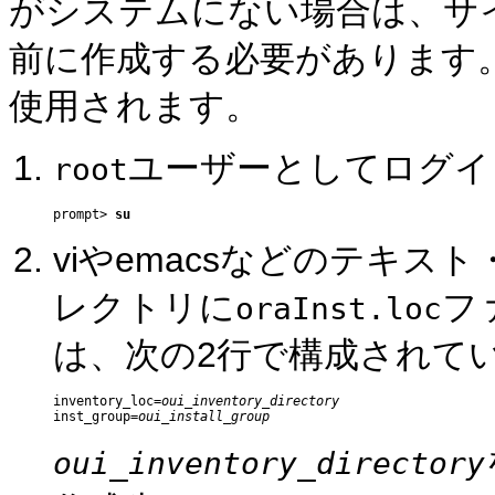
がシステムにない場合は、サ
前に作成する必要があります
使用されます。
ユーザーとしてログイ
root
prompt> 
su
viやemacsなどのテキ
レクトリに
フ
oraInst.loc
は、次の2行で構成されて
inventory_loc=
oui_inventory_directory
inst_group=
oui_install_group
oui_inventory_directory