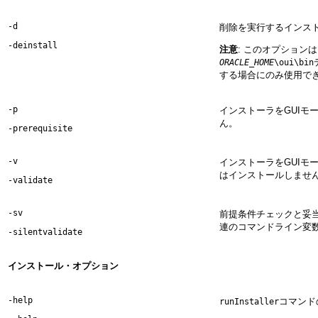
-d
削除を実行するインスト
-deinstall
注意
: このオプション
ORACLE_HOME
\oui\bin
する場合にのみ使用で
-p
インストーラをGUI
ん。
-prerequisite
-v
インストーラをGUI
はインストールしませ
-validate
-sv
前提条件チェックと妥
連のコマンドライン変
-silentvalidate
インストール・オプション
-help
コマンド
runInstaller