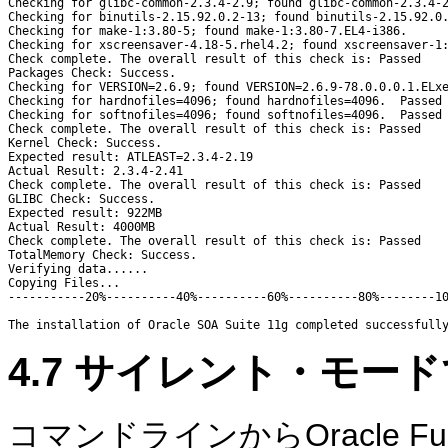
Checking for glibc-common-2.3.4-2.9; found glibc-common-2.3.4-2
Checking for binutils-2.15.92.0.2-13; found binutils-2.15.92.0.
Checking for make-1:3.80-5; found make-1:3.80-7.EL4-i386.      
Checking for xscreensaver-4.18-5.rhel4.2; found xscreensaver-1:
Check complete. The overall result of this check is: Passed

Packages Check: Success.

Checking for VERSION=2.6.9; found VERSION=2.6.9-78.0.0.0.1.ELxe
Checking for hardnofiles=4096; found hardnofiles=4096.  Passed

Checking for softnofiles=4096; found softnofiles=4096.  Passed

Check complete. The overall result of this check is: Passed

Kernel Check: Success.

Expected result: ATLEAST=2.3.4-2.19 

Actual Result: 2.3.4-2.41

Check complete. The overall result of this check is: Passed

GLIBC Check: Success.

Expected result: 922MB

Actual Result: 4000MB

Check complete. The overall result of this check is: Passed

TotalMemory Check: Success.

Verifying data......

Copying Files...

-----------20%----------40%----------60%----------80%--------10
4.7
サイレント・モード
コマンドラインからOracle Fus