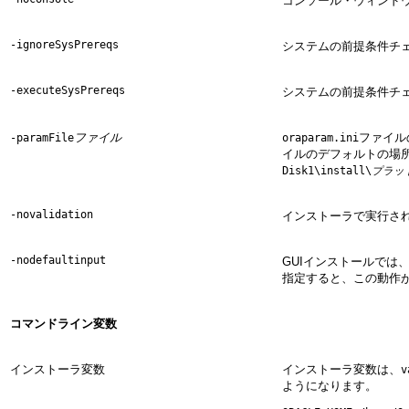
コンソール・ウィンド
-ignoreSysPrereqs
システムの前提条件チ
-executeSysPrereqs
システムの前提条件チ
ファイル
ファイル
-paramFile
oraparam.ini
イルのデフォルトの場
Disk1\install\
プラッ
-novalidation
インストーラで実行さ
-nodefaultinput
GUIインストールで
指定すると、この動作
コマンドライン変数
インストーラ変数
インストーラ変数は、
v
ようになります。