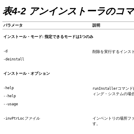
表4-2 アンインストーラのコ
パラメータ
説明
インストール・モード: 指定できるモードは1つのみ
-d
削除を実行するインスト
-deinstall
インストール・オプション
-help
コマンド
runInstaller
ィング・システムの場
--help
--usage
ファイル
インベントリの場所フ
-invPtrLoc
す。