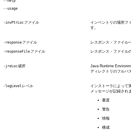
--help
--usage
ファイル
インベントリの場所フ
-invPtrLoc
す。
ファイル
レスポンス・ファイル
-response
ファイル
レスポンス・ファイル
-responseFile
場所
Java Runtime En
-jreLoc
ディレクトリのフルパ
レベル
インストーラによって
-logLevel
メッセージが記録され
重度
警告
情報
構成