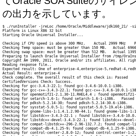
てOracle SOA Suite
の
出力を示しています。
$ ./runInstaller -jreLoc /home/Oracle/Middleware/jdk160_21/ -si
Platform is Linux X86 32 bit

Starting Oracle Universal Installer...

Checking if CPU speed is above 300 MHz.    Actual 2999 MHz    P
Checking Temp space: must be greater than 150 MB.   Actual 6966
Checking swap space: must be greater than 512 MB.   Actual 1395
Preparing to launch Oracle Universal Installer from /tmp/OraIns
Copyright Â© 1999, 2011, Oracle and/or its affiliates. All righ
Reading response file..

Expected result: One of enterprise-4,enterprise-5,redhat-4,redh
Actual Result: enterprise-4

Check complete. The overall result of this check is: Passed

CertifiedVersions Check: Success.

Checking for gcc-3.4.3-22.1; found gcc-3.4.6-10.0.1-i386.      
Checking for gcc-c++-3.4.3-22.1; found gcc-c++-3.4.6-10.0.1-i38
Checking for openmotif21-2.1.30-11.RHEL4.4 ; found openmotif21-
Checking for setarch-1.6-1; found setarch-1.6-1-i386.   Passed

Checking for pdksh-5.2.14-30; found pdksh-5.2.14-30.6-i386.    
Checking for sysstat-5.0.5-1; found sysstat-5.0.5-19.el4-i386. 
Checking for gnome-libs-1:1.4.1.2.90-44.1; found gnome-libs-1:1
Checking for libstdc++-3.4.3-22.1 ; found libstdc++-3.4.6-10.0.
Checking for libstdc++-devel-3.4.3-22.1; found libstdc++-devel-
Checking for compat-libstdc++-296-2.96-132.7.2; found compat-li
Checking for compat-db-4.1.25-9; found compat-db-4.1.25-9-i386.
Checking for control-center-2.8.0-12; found control-center-1:2.