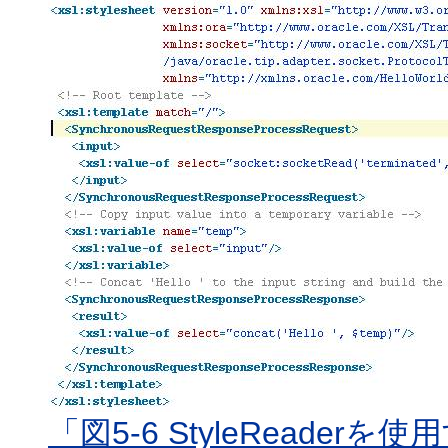
「図5-6 StyleReade