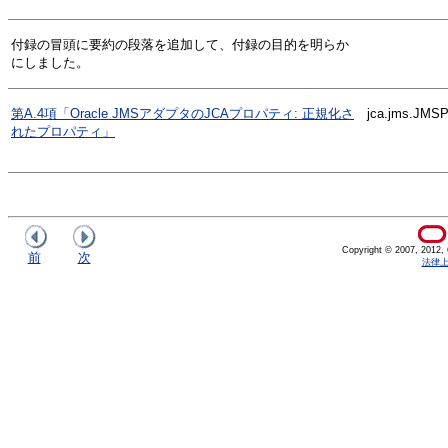
付録の冒頭に要約の段落を追加して、付録の目的を明らか
にしました。
第A.4項「Oracle JMSアダプタのJCAプロパティ: 正規化さ
jca.jms.J
れたプロパティ」
Copyright © 2007, 2012, Or
前
次
法律