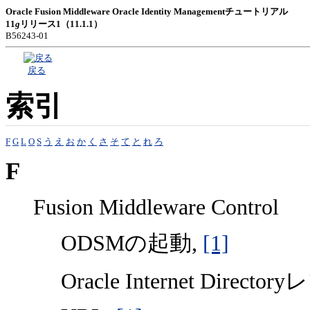
Oracle Fusion Middleware Oracle Identity Managementチュートリアル
11
g
リリース1（11.1.1）
B56243-01
戻る
索引
F
G
L
O
S
う
え
お
か
く
さ
そ
て
と
れ
ろ
F
Fusion Middleware Control
ODSMの起動,
[1]
Oracle Internet Dir