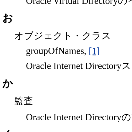
Oracle Virtual Direct
お
オブジェクト・クラス
groupOfNames,
[1]
Oracle Internet Dire
か
監査
Oracle Internet Director