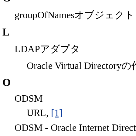
groupOfNamesオブジェク
L
LDAPアダプタ
Oracle Virtual Directory
O
ODSM
URL,
[1]
ODSM - Oracle Internet Direc