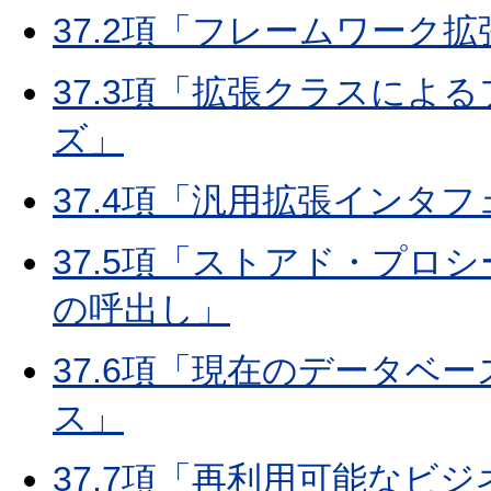
37.2項「フレームワーク
37.3項「拡張クラスによ
ズ」
37.4項「汎用拡張インタ
37.5項「ストアド・プロ
の呼出し」
37.6項「現在のデータベ
ス」
37.7項「再利用可能なビ