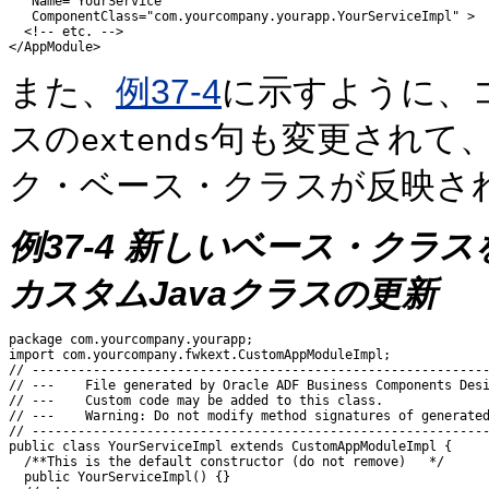
   Name="YourService"

   ComponentClass="com.yourcompany.yourapp.YourServiceImpl" >

  <!-- etc. -->

また、
例37-4
に示すように、コ
スの
句も変更されて
extends
ク・ベース・クラスが反映さ
例37-4
新しいベース・クラス
カスタムJavaクラスの更新
package com.yourcompany.yourapp;

import com.yourcompany.fwkext.CustomAppModuleImpl;

// ------------------------------------------------------------
// ---    File generated by Oracle ADF Business Components Desi
// ---    Custom code may be added to this class.

// ---    Warning: Do not modify method signatures of generated
// ------------------------------------------------------------
public class YourServiceImpl extends CustomAppModuleImpl {

  /**This is the default constructor (do not remove)   */

  public YourServiceImpl() {}
