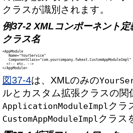
クラスが識別されます。
例37-2 XMLコンポーネン
クラス名
<AppModule

   Name="YourService"

   ComponentClass="com.yourcompany.fwkext.CustomAppModuleImpl" 
  <!-- etc. -->

図37-4
は、XMLのみの
YourSe
ルとカスタム拡張クラスの関
クラ
ApplicationModuleImpl
クラス
CustomAppModuleImpl