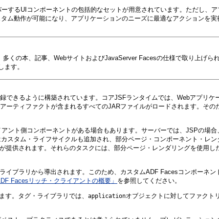
をカバーするUIコンポーネントの包括的なセットが用意されています。ただし
スタム動作が可能になり、アプリケーションのニーズに最適なアクションを実
くの本、記事、WebサイトおよびJavaServer Facesの仕様で取り
明します。
録できるように構築されています。コアJSFランタイムでは、Webアプリケ
Fアーティファクトが含まれるすべてのJARファイルがロードされます。そのため
イアント側コンポーネントがある場合もあります。サーバーでは、JSPの場合、レ
スタム・ライフサイクルも追加され、部分ページ・コンポーネント・レンダリン
ワークが提供されます。それらのタスクには、部分ページ・レンダリングを使用した
ンポーネント・ライブラリから導出されます。このため、カスタムADF Facesコンポーネ
ADF Facesリッチ・クライアントの概要」
を参照してください。
ます。タグ・ライブラリでは、
オブジェクトに対してファクト
application