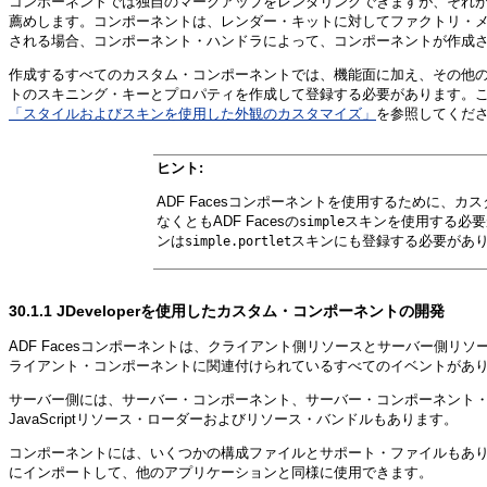
コンポーネントでは独自のマークアップをレンダリングできますが、それ
薦めします。コンポーネントは、レンダー・キットに対してファクトリ・メソ
される場合、コンポーネント・ハンドラによって、コンポーネントが作成
作成するすべてのカスタム・コンポーネントでは、機能面に加え、その他のAD
トのスキニング・キーとプロパティを作成して登録する必要があります。
「スタイルおよびスキンを使用した外観のカスタマイズ」
を参照してくだ
ヒント:
ADF Facesコンポーネントを使用するために、
なくともADF Facesの
スキンを使用する必要が
simple
ンは
スキンにも登録する必要があ
simple.portlet
30.1.1
JDeveloperを使用したカスタム・コンポーネントの開発
ADF Facesコンポーネントは、クライアント側リソースとサーバー側
ライアント・コンポーネントに関連付けられているすべてのイベントがあ
サーバー側には、サーバー・コンポーネント、サーバー・コンポーネント・
JavaScriptリソース・ローダーおよびリソース・バンドルもあります。
コンポーネントには、いくつかの構成ファイルとサポート・ファイルもありま
にインポートして、他のアプリケーションと同様に使用できます。