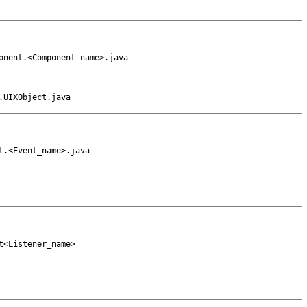
onent.<Component_name>.java
.UIXObject.java
t.<Event_name>.java
t<Listener_name>