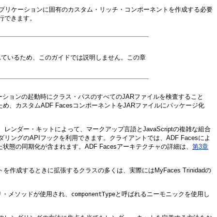
、アプリケーションに固有のカスタム・リッチ・コンポーネントを作成する必要
行できます。
上げられているため、このガイドでは説明しません。この章
ーションの起動時にクラス・パスのすべてのJARファイルを検査すること
、カスタムADF FacesコンポーネントをJARファイルにパッケージ化
ンダー・キットによって、マークアップ言語とJavaScriptの複雑な組合
グのAPIフックを利用できます。クライアントでは、ADF Facesによ
状態の同期化が含まれます。ADF Facesアーキテクチャの詳細は、
第3章
ントを作成するときに拡張するクラスの多くは、実際にはMyFaces Trinidadの
リ・メソッドが使用され、
と呼ばれるニーモニックを使用し
componentType