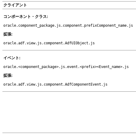
クライアント
コンポーネント・
クラス:
oracle.component_package.js.component.prefixComponent_name.js
拡張:
oracle.adf.view.js.component.AdfUIObject.js
イベント:
oracle.<component_package>.js.event.<prefix><Event_name>.js
拡張:
oracle.adf.view.js.component.AdfComponentEvent.js