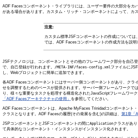
ADF Facesコンポーネント・ライブラリには、ユーザー要件の大部分
がある場合があります。カスタム・リッチ・コンポーネントによって、カ
注意:
カスタム標準JSFコンポーネントの作成については、多
では、ADF Facesコンポーネントの作成方法を説
JSFテクノロジは、コンポーネントとその他のフレームワーク部分を自己登
で、自己登録が行われます。
ファイルにJS
/META-INF/faces-config.xml
し、Webプロジェクトに簡単に追加できます。
各ADF Facesコンポーネントにはサーバー側コンポーネントがあり、クラ
せを調整するためのベースが提供されます。サーバー側フレームワークではカ
り、様々な重要なタスクを処理する構造化されたJavaScriptフレーム
「ADF Facesアーキテクチャの使用」
を参照してください。
ADF Facesコンポーネントは、Apache MyFaces Trinidadコ
クラスとなります。ADF Facesの履歴(その発展を含む)の詳細は、
第1章「
JSPコンポーネントとJSFコンポーネントの間に
クラスがあり
Application
て具体的なコンポーネント・インスタンスがインスタンス化されます。