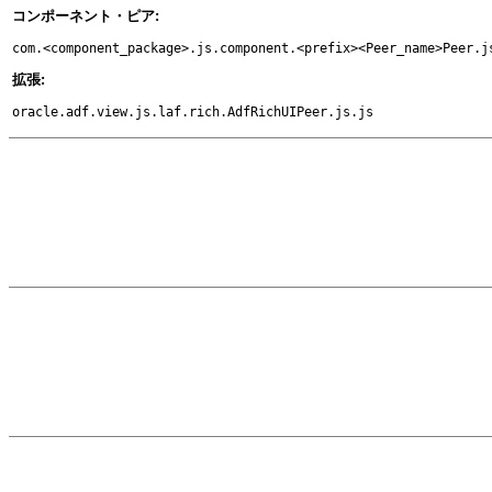
コンポーネント・ピア:
com.<component_package>.js.component.<prefix><Peer_name>Peer.j
拡張:
oracle.adf.view.js.laf.rich.AdfRichUIPeer.js.js