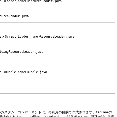
e.<Loader_name>ResourceLoader.java
ourceLoader.java
e.<Script_Loader_name>ResourceLoader.java
teingResourceLoader.java
e.<Bundle_name>Bundle.java
カスタム・コンポーネントは、再利用の目的で作成されます。
の
e
tagPane
単純化されます。この場合、コンポーネント開発者とページ開発者間の生産