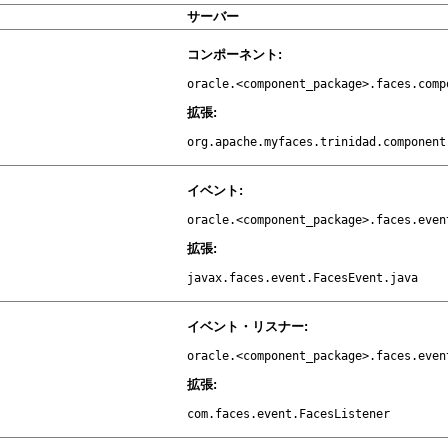
サーバー
コンポーネント:
oracle.<component_package>.faces.comp
拡張:
org.apache.myfaces.trinidad.component
イベント:
oracle.<component_package>.faces.even
拡張:
javax.faces.event.FacesEvent.java
イベント・リスナー:
oracle.<component_package>.faces.even
拡張:
com.faces.event.FacesListener