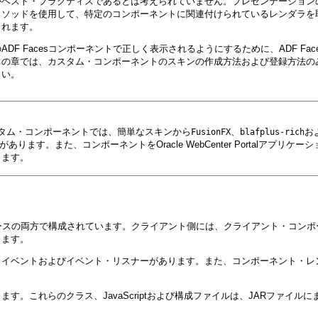
がベスト・プラクティスであるとは考えられていません。プレゼンテーション
ッドを使用して、特定のコンポーネントに関連付けられているレンダラを取得し
されます。
F Facesコンポーネントで正しく表示されるようにするために、ADF F
この章では、カスタム・コンポーネントのスキンの作成方法および登録方法の
さい。
カスタム・コンポーネントでは、簡単なスキンから
、
お
FusionFX
blafplus-rich
あります。また、コンポーネントをOracle WebCenter Portalアプ
ります。
リソースの両方で構成されています。クライアント側には、クライアント・コン
ります。
イベントおよびイベント・リスナーがあります。また、コンポーネント・レン
す。これらのクラス、JavaScriptおよび構成ファイルは、JARファイ