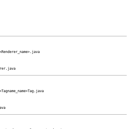
<Renderer_name>.java
rer.java
<Tagname_name>Tag.java
ava