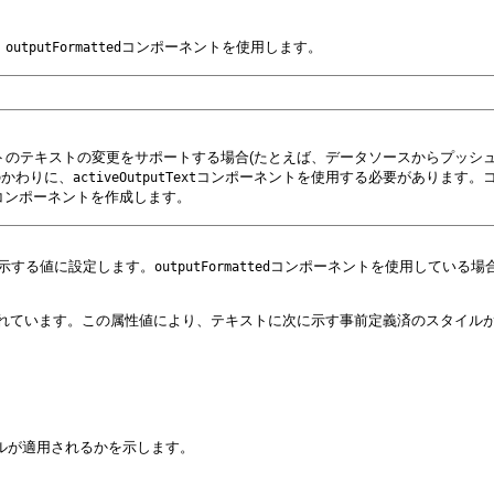
、
コンポーネントを使用します。
outputFormatted
トのテキストの変更をサポートする場合(たとえば、データソースからプッシ
のかわりに、
コンポーネントを使用する必要があります。
activeOutputText
コンポーネントを作成します。
示する値に設定します。
コンポーネントを使用している場
outputFormatted
れています。この属性値により、テキストに次に示す事前定義済のスタイル
ルが適用されるかを示します。