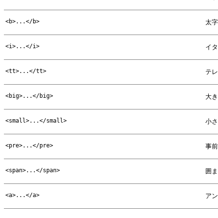
<b>...</b>
太字
<i>...</i>
イタ
<tt>...</tt>
テレ
<big>...</big>
大き
<small>...</small>
小さ
<pre>...</pre>
事前
<span>...</span>
囲ま
<a>...</a>
アン