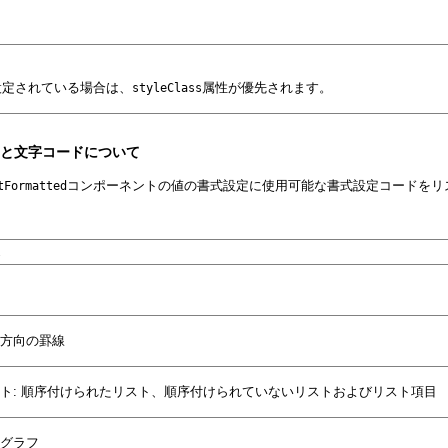
設定されている場合は、
属性が優先されます。
styleClass
ードと文字コードについて
コンポーネントの値の書式設定に使用可能な書式設定コードをリ
tFormatted
方向の罫線
ト: 順序付けられたリスト、順序付けられていないリストおよびリスト項目
グラフ