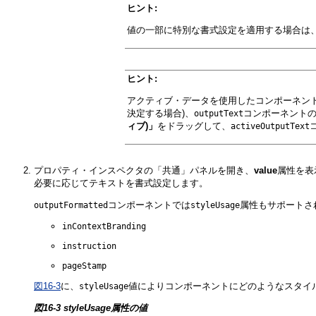
ヒント:
値の一部に特別な書式設定を適用する場合は
ヒント:
アクティブ・データを使用したコンポーネン
決定する場合)、
コンポーネント
outputText
ィブ)」
をドラッグして、
activeOutputText
プロパティ・インスペクタの「共通」パネルを開き、
value
属性を表
必要に応じてテキストを書式設定します。
コンポーネントでは
属性もサポートさ
outputFormatted
styleUsage
inContextBranding
instruction
pageStamp
図16-3
に、
値によりコンポーネントにどのようなスタイ
styleUsage
図16-3 styleUsage属性の値