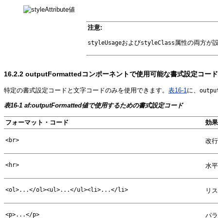
注意:
および
属性の両方が
styleUsage
styleClass
16.2.2
outputFormattedコンポーネントで使用可能な書式設定コ
特定の書式設定コードと文字コードのみを使用できます。
表16-1
に、
outpu
表16-1 af:outputFormatted値で使用するための書式設定コード
フォーマット・コード
効果
<br>
改行
<hr>
水平
<ol>...</ol>
<ul>...</ul>
<li>...</li>
リス
<p>...</p>
パラ