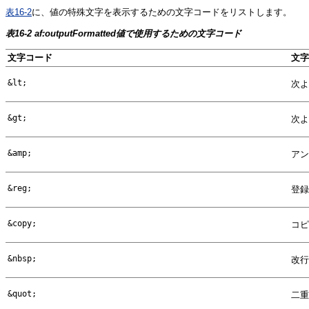
表16-2
に、値の特殊文字を表示するための文字コードをリストします。
表16-2 af:outputFormatted値で使用するための文字コード
文字コード
文字
&lt;
次よ
&gt;
次よ
&amp;
アン
&reg;
登録
&copy;
コピ
&nbsp;
改行
&quot;
二重