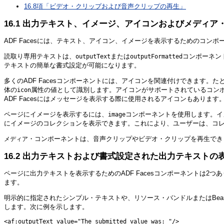
16.8項「ビデオ・クリップおよび音声クリップの再生」
16.1
出力テキスト、イメージ、アイコンおよびメディア
ADF Facesには、テキスト、アイコン、イメージを表示するためのコ
読取り専用テキストは、
または
コンポーネン
outputText
outputFormatted
テキストの簡単な書式設定が可能になります。
多くのADF Facesコンポーネントには、アイコンを関連付けできます
体の
属性の値として識別します。アイコンがサポートされているコン
icon
ADF Facesにはメッセージを表示する際に使用されるアイコンもありま
ページにイメージを表示するには、
コンポーネントを使用します。イ
image
にイメージのコレクションを表示できます。これにより、ユーザーは、コ
・コンポーネントは、音声クリップやビデオ・クリップを再生でき
メディア
16.2
出力テキストおよび書式設定された出力テキストの
ページに出力テキストを表示するためのADF Facesコンポーネントは2つ
ます。
明示的に指定されたシンプル・テキストや、リソース・バンドルまたはBe
します。次に例を示します。