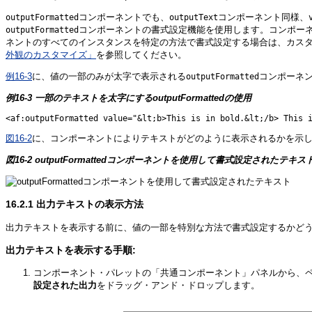
コンポーネントでも、
コンポーネント同様、
outputFormatted
outputText
コンポーネントの書式設定機能を使用します。コンポーネ
outputFormatted
ネントのすべてのインスタンスを特定の方法で書式設定する場合は、カス
外観のカスタマイズ」
を参照してください。
例16-3
に、値の一部のみが太字で表示される
コンポーネ
outputFormatted
例16-3 一部のテキストを太字にするoutputFormattedの使用
図16-2
に、コンポーネントによりテキストがどのように表示されるかを示
図16-2 outputFormattedコンポーネントを使用して書式設定されたテキス
16.2.1
出力テキストの表示方法
出力テキストを表示する前に、値の一部を特別な方法で書式設定するかど
出力テキストを表示する手順:
コンポーネント・パレットの「共通コンポーネント」パネルから、
設定された出力
をドラッグ・アンド・ドロップします。