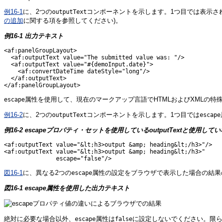
例16-1
に、2つの
コンポーネントを示します。1つ目では表示さ
outputText
の追加
に関する項を参照してください)。
例16-1 出力テキスト
<af:panelGroupLayout>

  <af:outputText value="The submitted value was: "/>

  <af:outputText value="#{demoInput.date}">

    <af:convertDateTime dateStyle="long"/>

  </af:outputText>

属性を使用して、現在のマークアップ言語でHTMLおよびXMLの
escape
例16-2
に、2つの
コンポーネントを示します。1つ目では
outputText
escape
例16-2 escapeプロパティ・セットを使用しているoutputTextと使用していない
<af:outputText value="&lt;h3>output &amp; heading&lt;/h3>"/>

<af:outputText value="&lt;h3>output &amp; heading&lt;/h3>"

図16-1
に、異なる2つの
属性の設定をブラウザで表示した場合の結果
escape
図16-1 escape属性を使用した出力テキスト
絶対に必要な場合以外、
属性は
に設定しないでください。限ら
escape
false