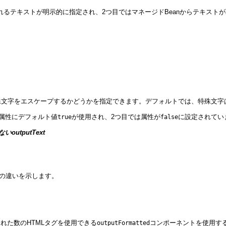
れるテキストが明示的に指定され、2つ目ではマネージドBeanからテキスト
特殊文字をエスケープするかどうかを指定できます。デフォルトでは、特殊文
属性にデフォルト値
が使用され、2つ目では属性が
に設定されてい
true
false
outputText
の違いを示します。
れた数のHTMLタグを使用できる
コンポーネントを使用す
outputFormatted