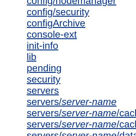
config/nodemanager
config/security
configArchive
console-ext
init-info
lib
pending
security
servers
servers/
server-name
servers/
server-name
/cac
servers/
server-name
/ca
servers/
server-name
/dat