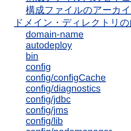
構成ファイルのアーカ
ドメイン・ディレクトリの
domain-name
autodeploy
bin
config
config/configCache
config/diagnostics
config/jdbc
config/jms
config/lib