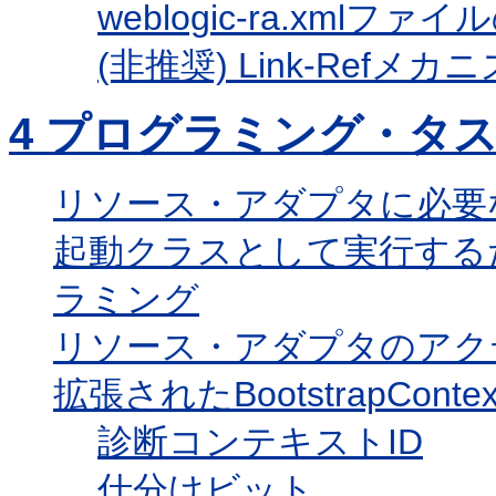
weblogic-ra.xmlフ
(非推奨) Link-Refメ
4
プログラミング・タ
リソース・アダプタに必要
起動クラスとして実行する
ラミング
リソース・アダプタのアク
拡張されたBootstrapContex
診断コンテキストID
仕分けビット