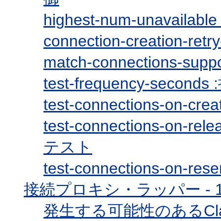
highest-num-unava
connection-creation-r
match-connections-
test-frequency-sec
test-connections-o
test-connections-
テスト
test-connections-o
接続プロキシ・ラッパー - 
発生する可能性のあるClassC